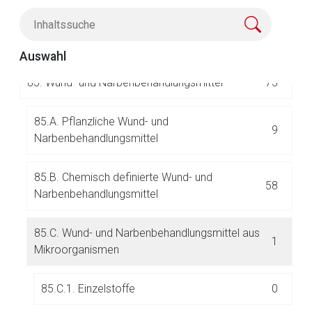
83.
Virustatika
86
Aufruf einer externen Seite
84.
Vitamine
72
Auswahl
Der von Ihnen aufgerufene Link öffnet eine externe Web-
85.
Wund- und Narbenbehandlungsmittel
75
Seite. Für die Inhalte der externen Web-Seite ist deren
Betreiber verantwortlich. Ebenso gelten dort ggf. andere
Datenschutzbestimmungen.
85.A. Pflanzliche Wund- und
9
Narbenbehandlungsmittel
Zurück zur rote-liste.de
Zur Seite
85.B. Chemisch definierte Wund- und
58
Narbenbehandlungsmittel
85.C. Wund- und Narbenbehandlungsmittel aus
1
Mikroorganismen
85.C.1. Einzelstoffe
0