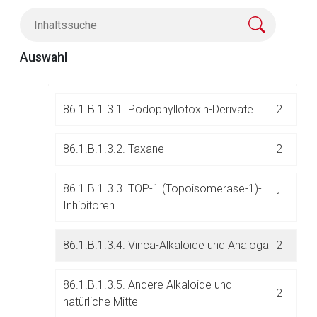
86.1.B.1.2. Antimetabolite
12
86.1.B.1.3. Alkaloide und andere natürliche
Auswahl
Aufruf einer externen Seite
9
Mittel
Der von Ihnen aufgerufene Link öffnet eine externe Web-
86.1.B.1.3.1. Podophyllotoxin-Derivate
2
Seite. Für die Inhalte der externen Web-Seite ist deren
Betreiber verantwortlich. Ebenso gelten dort ggf. andere
86.1.B.1.3.2. Taxane
2
Datenschutzbestimmungen.
86.1.B.1.3.3. TOP-1 (Topoisomerase-1)-
1
Zurück zur rote-liste.de
Zur Seite
Inhibitoren
86.1.B.1.3.4. Vinca-Alkaloide und Analoga
2
86.1.B.1.3.5. Andere Alkaloide und
2
natürliche Mittel