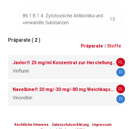
86.1.B.1.4. Zytotoxische Antibiotika und
13
verwandte Substanzen
86.1.B.1.5. Proteinkinase-Inhibitoren
83
Präparate (
2
)
Präparate
|
Stoffe
86.1.B.1.6. Monoklonale Antikörper und
68
Antikörperkonstrukte
RL
Javlor® 25 mg/ml Konzentrat zur Herstellung einer Infusionslösung
Vinflunin
FI
86.1.B.1.7. Andere antineoplastische Mittel
45
RL
Navelbine® 20 mg/-30 mg/-80 mg Weichkapseln
86.1.B.1.8. Radiotherapeutika
3
Vinorelbin
FI
to-
86.1.B.2. Kombinationen
5
top-
Rechtliche Hinweise
Datenschutzerklärung
Impressum
text