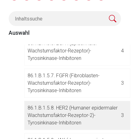
Inhibitoren
86.1.B.1.5.5. CDK (Cyclin-abhängige
3
Kinasen)-Inhibitoren
Auswahl
86.1.B.1.5.6. EGFR (Epidermaler
Aufruf einer externen Seite
Wachstumsfaktor-Rezeptor)-
4
Tyrosinkinase-Inhibitoren
Der von Ihnen aufgerufene Link öffnet eine externe Web-
Seite. Für die Inhalte der externen Web-Seite ist deren
86.1.B.1.5.7. FGFR (Fibroblasten-
Betreiber verantwortlich. Ebenso gelten dort ggf. andere
Wachstumsfaktor-Rezeptor)-
3
Datenschutzbestimmungen.
Tyrosinkinase-Inhibitoren
Zurück zur rote-liste.de
Zur Seite
86.1.B.1.5.8. HER2 (Humaner epidermaler
Wachstumsfaktor-Rezeptor-2)-
3
Tyrosinkinase-Inhibitoren