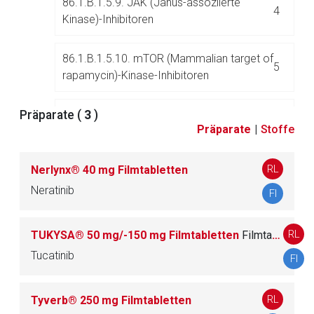
86.1.B.1.5.9. JAK (Janus-assoziierte
4
Kinase)-Inhibitoren
86.1.B.1.5.10. mTOR (Mammalian target of
5
rapamycin)-Kinase-Inhibitoren
Präparate (
86.1.B.1.5.11. MEK (Mitogen-aktivierte
3
)
8
Präparate
|
Stoffe
Proteinkinase)-Inhibitoren
RL
Nerlynx® 40 mg Filmtabletten
86.1.B.1.5.12. Phosphatidylinositol-3-
2
kinase (Pi3K)-Inhibitoren
Neratinib
FI
86.1.B.1.5.13. VEGFR (Vaskulärer
RL
TUKYSA® 50 mg/-150 mg Filmtabletten
Filmtablette
endothelialer Wachstumsfaktor-Rezeptor)-
3
Tucatinib
FI
Tyrosinkinase-Inhibitoren
RL
86.1.B.1.5.14. Andere Proteinkinase-
Tyverb® 250 mg Filmtabletten
25