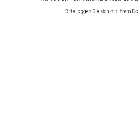
ich. Ebenso gelten dort ggf. andere Datenschutzbestimmungen.
Bitte loggen Sie sich mit Ihrem 
Zurück zur rote-