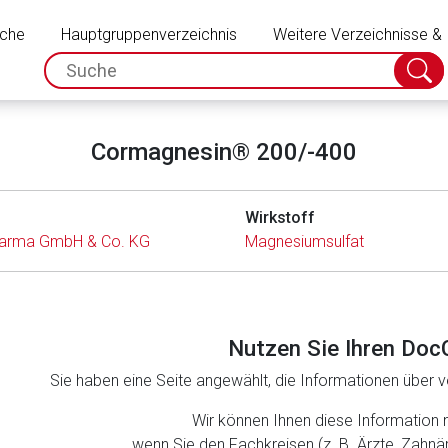
Schließen
uche
Hauptgruppenverzeichnis
Weitere Verzeichnisse &
spc.search.input.placeholder
Suche
absch
Cormagnesin® 200/-400
Wirkstoff
arma GmbH & Co. KG
Magnesiumsulfat
Nutzen Sie Ihren Doc
Sie haben eine Seite angewählt, die Informationen über ve
rnen Seite
Wir können Ihnen diese Information 
wenn Sie den Fachkreisen (z. B. Ärzte, Zahn
ene Link öffnet eine externe Web-Seite. Für die Inhalte der exter