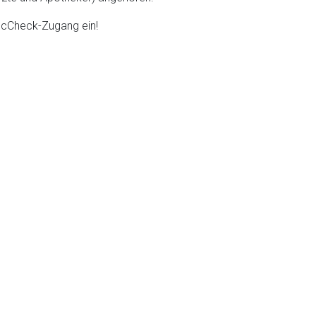
DocCheck-Zugang ein!
liste.de
Zur Seite