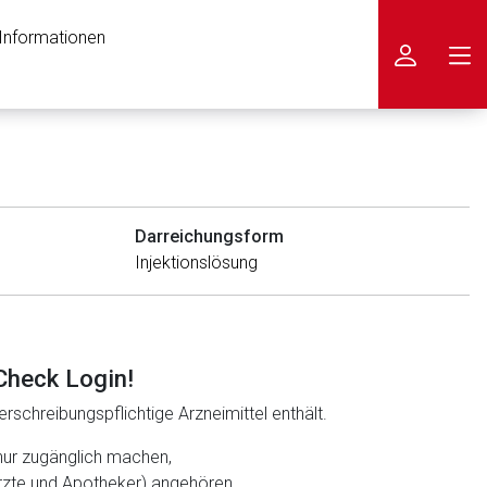
 Informationen
icken
Darreichungsform
Injektionslösung
Check Login!
rschreibungspflichtige Arzneimittel enthält.
nur zugänglich machen,
ärzte und Apotheker) angehören.
nen Web-Seite ist deren