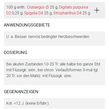
100 g enth.:
Crataegus ∅
25 g,
Digitalis purpurea
Der von Ihnen aufgerufene Link öffnet eine externe Web-
D2
0,25 g,
Spigelia D4
25 g,
Strophanthus D4
25 g
Seite. Für die Inhalte der externen Web-Seite ist deren
Betreiber verantwortlich. Ebenso gelten dort ggf. andere
ANWENDUNGSGEBIETE
Datenschutzbestimmungen.
U. a. Besser. nervös bedingter Herzbeschwerden.
Zurück zur rote-liste.de
Zur Seite
DOSIERUNG
Bei akuten Zuständen 10-20 Tr. alle halbe bis ganze Std.
mit Flüssigk. einn., bei chron. Verlaufsformen 3-mal tgl.
20 Tr. vor den Mahlz. mit Flüssigk. einn.
GEGENANZEIGEN
Kdr. <12 J. (keine Erfahr.).