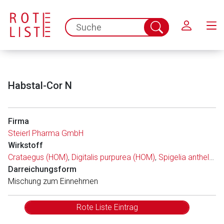
Schließen
spc.search.input.placeholder
Suche
abschicken
Habstal-Cor N
Firma
Steierl Pharma GmbH
Wirkstoff
Crataegus (HOM)
,
Digitalis purpurea (HOM)
,
Spigelia anthelmia (HOM)
Darreichungsform
Mischung zum Einnehmen
Rote Liste Eintrag