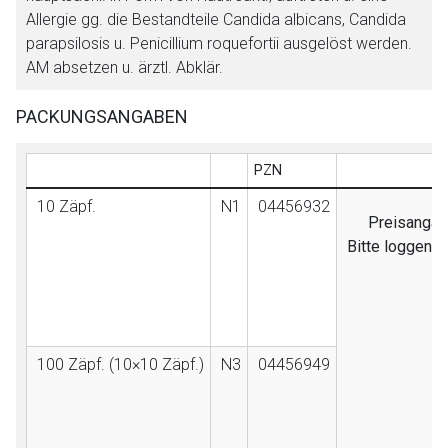
Allergie gg. die Bestandteile Candida albicans, Candida
parapsilosis u. Penicillium roquefortii ausgelöst werden.
AM absetzen u. ärztl. Abklär.
PACKUNGSANGABEN
PZN
10 Zäpf.
N1
04456932
Preisangabe
Bitte loggen S
100 Zäpf. (10×10 Zäpf.)
N3
04456949