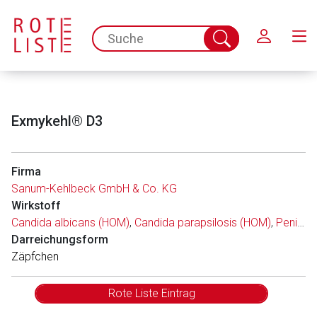
Schließen
spc.search.input.placeholder
Suche
abschicken
Exmykehl® D3
Firma
Sanum-Kehlbeck GmbH & Co. KG
Wirkstoff
Candida albicans (HOM)
,
Candida parapsilosis (HOM)
,
Penicillium roquefortii (HOM)
Darreichungsform
Zäpfchen
Rote Liste Eintrag