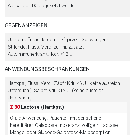
Albicansan D5 abgesetzt werden.
GEGENANZEIGEN
Überempfindlichk. ggü. Hefepilzen. Schwangere u.
Aufruf einer externen Seite
Stillende. Flüss. Verd. zur Inj. zusätzl.:
Autoimmunerkrank., Kdr. <12 J.
Der von Ihnen aufgerufene Link öffnet eine externe Web-
ANWENDUNGSBESCHRÄNKUNGEN
Seite. Für die Inhalte der externen Web-Seite ist deren
Betreiber verantwortlich. Ebenso gelten dort ggf. andere
Hartkps., Flüss. Verd., Zäpf.: Kdr. <6 J. (keine ausreich.
Datenschutzbestimmungen.
Untersuch.). Salbe: Kdr. <12 J. (keine ausreich.
Untersuch.).
Zurück zur rote-liste.de
Zur Seite
Z 30
Lactose
(Hartkps.)
Orale Anwendung:
Patienten mit der seltenen
hereditären Galactose-Intoleranz, völligem Lactase-
Mangel oder Glucose-Galactose-Malabsorption