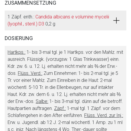
ZUSAMMENSETZUNG
1 Zäpf. enth.:
Candida albicans e volumine mycelii
(lyophil., steril.) D3
0,2 g
DOSIERUNG
Hartkps.:
1- bis 3-mal tgl. je 1 Hartkps. vor den Mahlz. mit
ausreich. Flüssigk. (vorzugsw. 1 Glas Trinkwasser) einn.
Kdr. zw. 6. u. 12. Lj. erhalten nicht mehr als ⅔ der Erw.-
dos.
Flüss. Verd.:
Zum Einnehmen: 1- bis 2-mal tgl. je 5
Tr. vor einer Mahlz. Zum Einreiben in die Haut: 2-mal
wöchentl. 5-10 Tr. in die Ellenbeugen, nur auf intakter
Haut. Kdr. zw. dem 6. u. 12. Lj. erhalten nicht mehr als ⅔
der Erw.-dos.
Salbe:
1- bis 3-mal tgl. dünn auf die betroff.
Hautpartien auftragen.
Zäpf.:
1-mal tgl. 1 Zäpf. vor dem
Schlafengehen in den After einführen.
Flüss. Verd. zur Inj.:
Erw. u. Jugendl. ab 12 J. 2-mal wöchentl. 1 Amp. zu 1 ml
s.c. injiz. Nach längstens 4 Wo. Ther.-dauer sollte