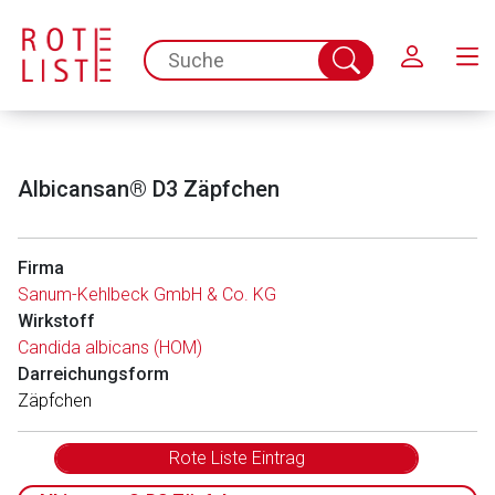
Schließen
spc.search.input.placeholder
Suche
abschicken
Albicansan® D3 Zäpfchen
Firma
Sanum-Kehlbeck GmbH & Co. KG
Wirkstoff
Candida albicans (HOM)
Darreichungsform
Zäpfchen
Rote Liste Eintrag