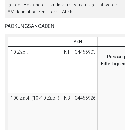
gg. den Bestandteil Candida albicans ausgelöst werden.
AM dann absetzen u. ärztl. Abklär.
PACKUNGSANGABEN
PZN
10 Zäpf.
N1
04456903
Preisangabe
Bitte loggen S
100 Zäpf. (10×10 Zäpf.)
N3
04456926