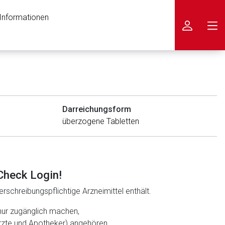
 Informationen
icken
Darreichungsform
überzogene Tabletten
Check Login!
rschreibungspflichtige Arzneimittel enthält.
nur zugänglich machen,
ärzte und Apotheker) angehören.
nen Web-Seite ist deren