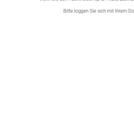
ich. Ebenso gelten dort ggf. andere Datenschutzbestimmungen.
Bitte loggen Sie sich mit Ihrem 
Zurück zur rote-