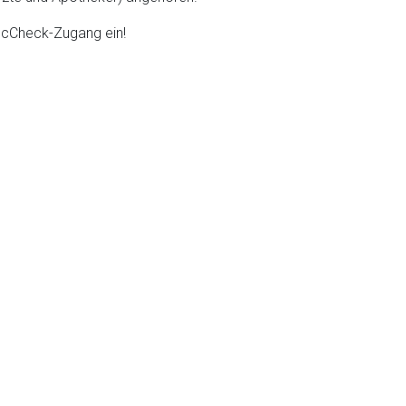
DocCheck-Zugang ein!
liste.de
Zur Seite