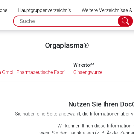
Schließen
uche
Hauptgruppenverzeichnis
Weitere Verzeichnisse &
spc.search.input.placeholder
Suche
absch
Orgaplasma®
Wirkstoff
 GmbH Pharmazeutische Fabrik
Ginsengwurzel
Nutzen Sie Ihren Doc
Sie haben eine Seite angewählt, die Informationen über ve
rnen Seite
Wir können Ihnen diese Information 
wenn Sie den Fachkreisen (z. B. Ärzte, Zahn
ene Link öffnet eine externe Web-Seite. Für die Inhalte der exter