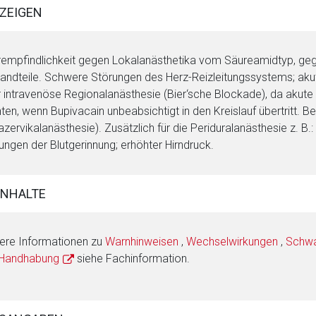
ZEIGEN
empfindlichkeit gegen Lokalanästhetika vom Säureamidtyp, gege
andteile. Schwere Störungen des Herz-Reizleitungssystems; akut 
 intravenöse Regionalanästhesie (Bier‘sche Blockade), da akut
ten, wenn Bupivacain unbeabsichtigt in den Kreislauf übertritt. 
azervikalanästhesie). Zusätzlich für die Periduralanästhesie z. B.:
ungen der Blutgerinnung; erhöhter Hirndruck.
INHALTE
ere Informationen zu
Warnhinweisen
,
Wechselwirkungen
,
Schwan
 Handhabung
siehe Fachinformation.