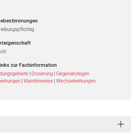
ebestimmungen
eibungspflichtig
kteigenschaft
sch
links zur Fachinformation
dungsgebiete
|
Dosierung
|
Gegenanzeigen
wirkungen
|
Warnhinweise
|
Wechselwirkungen