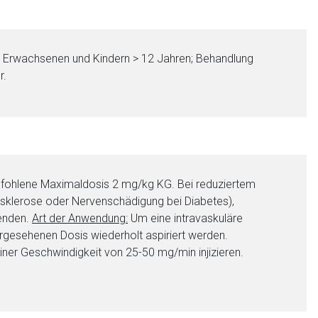
ei Erwachsenen und Kindern > 12 Jahren; Behandlung
r.
nen Web-Seite ist deren
pfohlene Maximaldosis 2 mg/kg KG. Bei reduziertem
osklerose oder Nervenschädigung bei Diabetes),
liste.de
Zur Seite
wenden.
Art der Anwendung:
Um eine intravaskuläre
orgesehenen Dosis wiederholt aspiriert werden.
iner Geschwindigkeit von 25-50 mg/min injizieren.