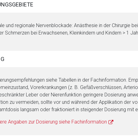
NGSGEBIETE
le und regionale Nervenblockade: Anästhesie in der Chirurgie b
er Schmerzen bei Erwachsenen, Kleinkindern und Kindern > 1 Jah
rnen Seite
NG
ene Link öffnet eine externe Web-Seite. Für die Inhalte der exter
ich. Ebenso gelten dort ggf. andere Datenschutzbestimmungen.
erungsempfehlungen siehe Tabellen in der Fachinformation. Em
emeinzustand, Vorerkrankungen (z. B. Gefäßverschlüssen, Arteri
Zurück zur rote-
eschränkter Leber oder Nierenfunktion geringere Dosierung an
ktion zu vermeiden, sollte vor und während der Applikation der v
mtdosis langsam oder fraktioniert in steigender Dosierung mit e
ere Angaben zur Dosierung siehe Fachinformation