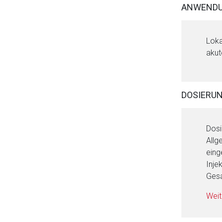
ANWENDU
Loka
akut
Aufruf einer exte
DOSIERU
Der von Ihnen aufgeruf
Betreiber verantwortl
Dosi
Allg
eing
Inje
Gesa
Weit