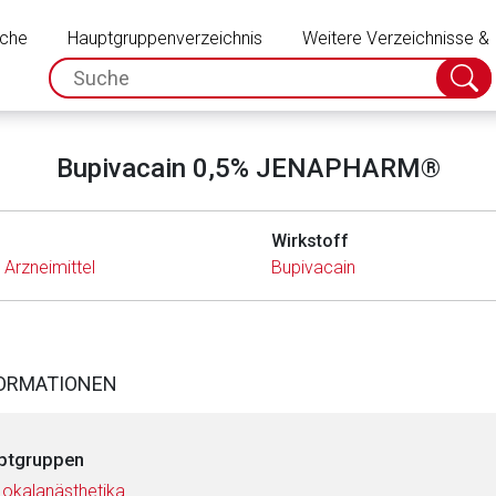
Schließen
uche
Hauptgruppenverzeichnis
Weitere Verzeichnisse &
spc.search.input.placeholder
Suche
absch
Bupivacain 0,5% JENAPHARM®
Wirkstoff
Arzneimittel
Bupivacain
FORMATIONEN
ptgruppen
Lokalanästhetika