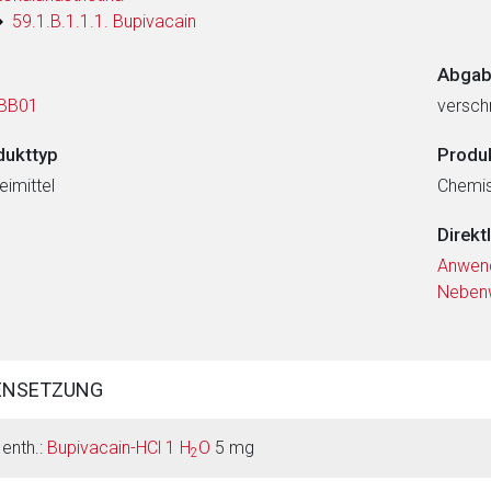
59.1.B.1.1.1. Bupivacain
Abgab
BB01
verschr
dukttyp
Produ
eimittel
Chemi
Direkt
Anwen
Neben
ENSETZUNG
 enth.:
Bupivacain-HCl 1 H
O
5 mg
2