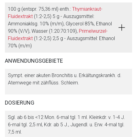
100 g (entspr. 75,36 ml) enth.:
Thymiankraut-
Fluidextrakt
(1:2-2,5) 5 g - Auszugsmittel:
Ammoniaklsg. 10% (m/m), Glycerol 85%, Ethanol
90% (V/V), Wasser (1:20:70:109),
Primelwurzel-
Fluidextrakt
(1:2-2,5) 2,5 g - Auszugsmittel: Ethanol
70% (m/m)
ANWENDUNGSGEBIETE
Sympt. einer akuten Bronchitis u. Erkältungskrankh. d.
Atemwege mit zähflüss. Schleim.
DOSIERUNG
Aufruf einer externen Seite
Sgl. ab 6 bis <12 Mon. 6-mal tgl. 1 ml. Kleinkdr. v. 1-4 J.
6-mal tgl. 2,5 ml, Kdr. ab 5 J., Jugendl. u. Erw. 4-mal tgl.
Der von Ihnen aufgerufene Link öffnet eine externe Web-
7,5 ml.