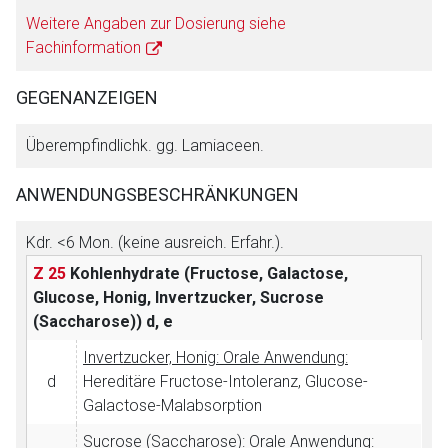
Seite. Für die Inhalte der externen Web-Seite ist deren
Weitere Angaben zur Dosierung siehe
Betreiber verantwortlich. Ebenso gelten dort ggf. andere
Fachinformation
Datenschutzbestimmungen.
GEGENANZEIGEN
Zurück zur rote-liste.de
Zur Seite
Überempfindlichk. gg. Lamiaceen.
ANWENDUNGSBESCHRÄNKUNGEN
Kdr. <6 Mon. (keine ausreich. Erfahr.).
Z 25
Kohlenhydrate (Fructose, Galactose,
Glucose, Honig, Invertzucker, Sucrose
(Saccharose))
d, e
Invertzucker, Honig: Orale Anwendung:
d
Hereditäre Fructose-Intoleranz, Glucose-
Galactose-Malabsorption
Sucrose (Saccharose): Orale Anwendung: