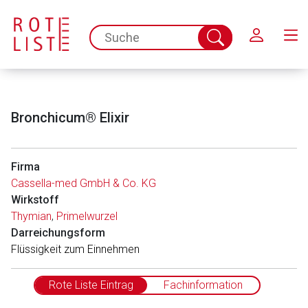
Schließen
spc.search.input.placeholder
Suche
abschicken
Bronchicum® Elixir
Firma
Cassella-med GmbH & Co. KG
Wirkstoff
Thymian
,
Primelwurzel
Darreichungsform
Flüssigkeit zum Einnehmen
Rote Liste Eintrag
Fachinformation