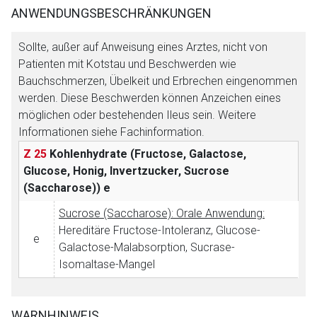
ANWENDUNGSBESCHRÄNKUNGEN
Sollte, außer auf Anweisung eines Arztes, nicht von
Patienten mit Kotstau und Beschwerden wie
Bauchschmerzen, Übelkeit und Erbrechen eingenommen
werden. Diese Beschwerden können Anzeichen eines
möglichen oder bestehenden Ileus sein. Weitere
Informationen siehe Fachinformation.
Z 25
Kohlenhydrate (Fructose, Galactose,
Glucose, Honig, Invertzucker, Sucrose
(Saccharose))
e
Sucrose (Saccharose): Orale Anwendung:
Aufruf einer externen Seite
Hereditäre Fructose-Intoleranz, Glucose-
e
Galactose-Malabsorption, Sucrase-
Der von Ihnen aufgerufene Link öffnet eine externe Web-
Isomaltase-Mangel
Seite. Für die Inhalte der externen Web-Seite ist deren
Betreiber verantwortlich. Ebenso gelten dort ggf. andere
Datenschutzbestimmungen.
WARNHINWEIS