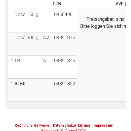
PZN
AVP (EB
1 Dose 150 g
04684981
Preisangaben sind nur
Bitte loggen Sie sich mi
1 Dose 300 g
N2
04891875
20 Btl.
N1
04891846
100 Btl.
04891852
to-
top-
Rechtliche Hinweise
Datenschutzerklärung
Impressum
text
Preisstand: 01. August 2026