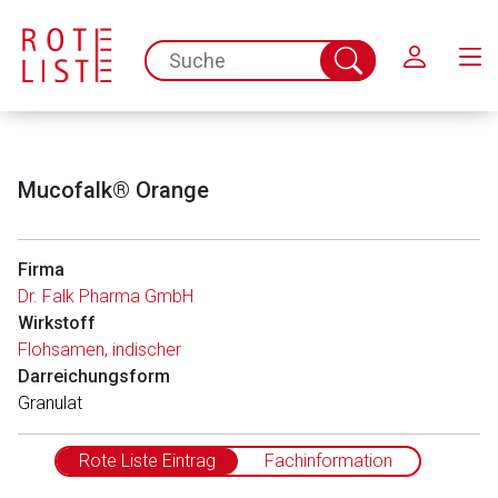
Schließen
spc.search.input.placeholder
Suche
abschicken
Mucofalk® Orange
Firma
Dr. Falk Pharma GmbH
Wirkstoff
Flohsamen, indischer
Darreichungsform
Granulat
Rote Liste Eintrag
Fachinformation