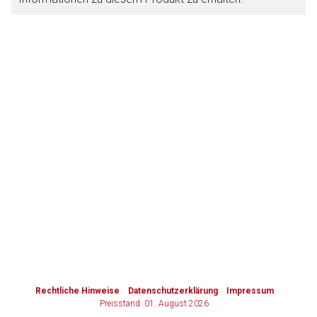
Zurück zur rote-liste.de
Zur Seite
to-
top-
text
Rechtliche Hinweise
Datenschutzerklärung
Impressum
Preisstand: 01. August 2026