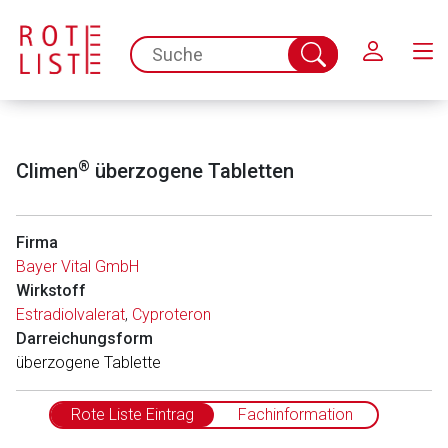
Schließen
spc.search.input.placeholder
Suche
abschicken
®
Climen
überzogene Tabletten
Firma
Bayer Vital GmbH
Wirkstoff
Estradiolvalerat
,
Cyproteron
Darreichungsform
überzogene Tablette
Rote Liste Eintrag
Fachinformation