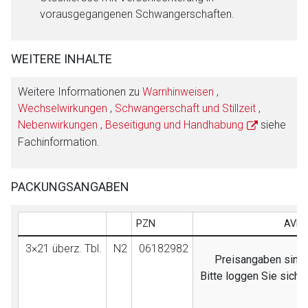
vorausgegangenen Schwangerschaften.
WEITERE INHALTE
Weitere Informationen zu
Warnhinweisen
,
Wechselwirkungen
,
Schwangerschaft und Stillzeit
,
Nebenwirkungen
,
Beseitigung und Handhabung
siehe
Fachinformation.
PACKUNGSANGABEN
PZN
AVP 
3×21 überz. Tbl.
N2
06182982
Preisangaben sind n
Bitte loggen Sie sich