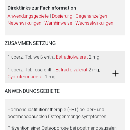
Direktlinks zur Fachinformation
Anwendungsgebiete
|
Dosierung
|
Gegenanzeigen
Nebenwirkungen
|
Warnhinweise
|
Wechselwirkungen
ZUSAMMENSETZUNG
1 überz. Tbl. weiß enth.:
Estradiolvalerat
2 mg
1 überz. Tbl. rosa enth.:
Estradiolvalerat
2 mg,
Cyproteronacetat
1 mg
ANWENDUNGSGEBIETE
Hormonsubstitutionstherapie (HRT) bei peri- und
postmenopausalen Estrogenmangelsymptomen.
Prävention einer Osteoporose bei postmenopausalen