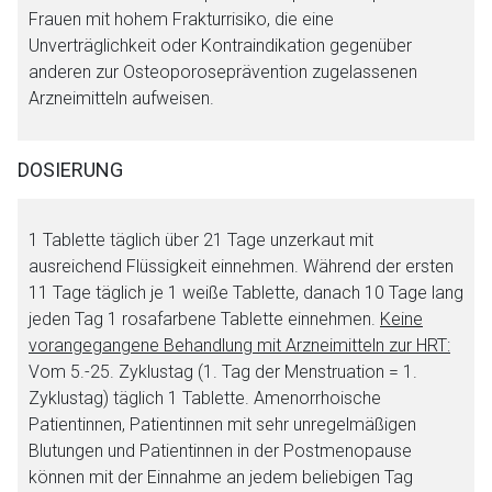
Frauen mit hohem Frakturrisiko, die eine
Unverträglichkeit oder Kontraindikation gegenüber
anderen zur Osteoporoseprävention zugelassenen
Arzneimitteln aufweisen.
DOSIERUNG
1 Tablette täglich über 21 Tage unzerkaut mit
Aufruf einer externen Seite
ausreichend Flüssigkeit einnehmen. Während der ersten
11 Tage täglich je 1 weiße Tablette, danach 10 Tage lang
jeden Tag 1 rosafarbene Tablette einnehmen.
Keine
Der von Ihnen aufgerufene Link öffnet eine externe Web-
vorangegangene Behandlung mit Arzneimitteln zur HRT:
Seite. Für die Inhalte der externen Web-Seite ist deren
Vom 5.-25. Zyklustag (1. Tag der Menstruation = 1.
Betreiber verantwortlich. Ebenso gelten dort ggf. andere
Zyklustag) täglich 1 Tablette. Amenorrhoische
Datenschutzbestimmungen.
Patientinnen, Patientinnen mit sehr unregelmäßigen
Blutungen und Patientinnen in der Postmenopause
können mit der Einnahme an jedem beliebigen Tag
Zurück zur rote-liste.de
Zur Seite