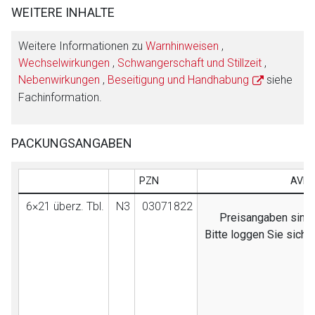
WEITERE INHALTE
Weitere Informationen zu
Warnhinweisen
,
Wechselwirkungen
,
Schwangerschaft und Stillzeit
,
Nebenwirkungen
,
Beseitigung und Handhabung
siehe
Fachinformation.
PACKUNGSANGABEN
PZN
AVP 
6×21 überz. Tbl.
N3
03071822
Preisangaben sind n
Bitte loggen Sie sich