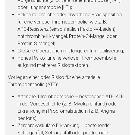
Vorgeschichte (z. B. tiefe Venenthrombose [TVT]
oder Lungenembolie [LE]);
Der von Ihnen aufgerufene Link öffnet eine externe Web-
Bekannte erbliche oder erworbene Prädisposition
Seite. Für die Inhalte der externen Web-Seite ist deren
für eine venöse Thromboembolie, wie z. B.
Betreiber verantwortlich. Ebenso gelten dort ggf. andere
APC‑Resistenz (einschließlich Faktor‑V‑Leiden),
Datenschutzbestimmungen.
Antithrombin‑III‑Mangel, Protein‑C‑Mangel oder
Protein‑S‑Mangel;
Größere Operationen mit längerer Immobilisierung;
Zurück zur rote-liste.de
Zur Seite
Hohes Risiko für eine venöse Thromboembolie
aufgrund mehrerer Risikofaktoren.
Vorliegen einer oder Risiko für eine arterielle
Thromboembolie (ATE):
Arterielle Thromboembolie – bestehende ATE, ATE
in der Vorgeschichte (z. B. Myokardinfarkt) oder
Erkrankung im Prodromalstadium (z. B. Angina
pectoris);
Zerebrovaskuläre Erkrankung – bestehender
Schlaganfall, Schlaganfall oder prodromale