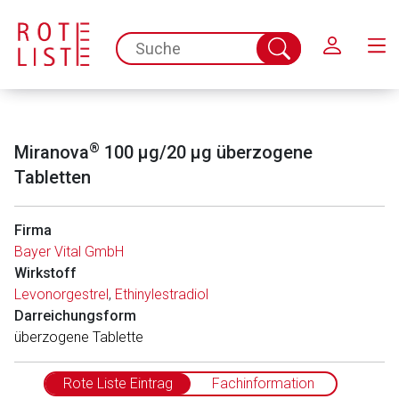
Schließen
spc.search.input.placeholder
Suche
abschicken
®
Miranova
100 μg/20 μg überzogene
Tabletten
Firma
Bayer Vital GmbH
Wirkstoff
Levonorgestrel
,
Ethinylestradiol
Darreichungsform
überzogene Tablette
Rote Liste Eintrag
Fachinformation