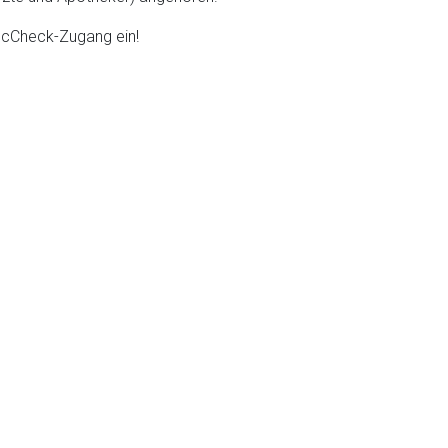
DocCheck-Zugang ein!
liste.de
Zur Seite