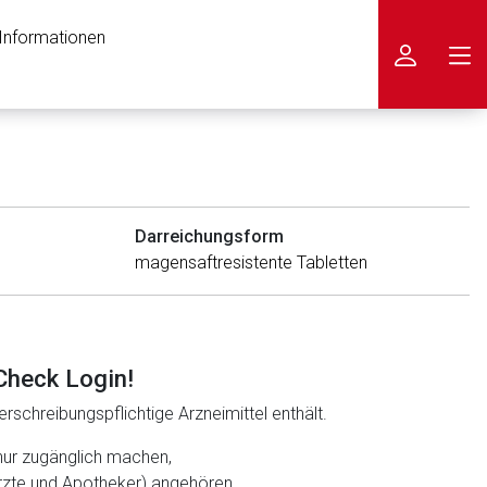
 Informationen
icken
Darreichungsform
magensaftresistente Tabletten
Check Login!
rschreibungspflichtige Arzneimittel enthält.
nur zugänglich machen,
ärzte und Apotheker) angehören.
nen Web-Seite ist deren