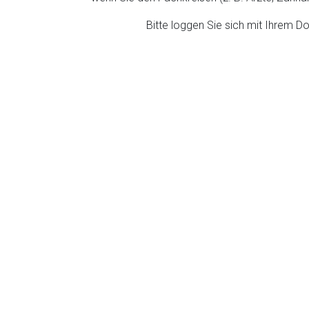
ich. Ebenso gelten dort ggf. andere Datenschutzbestimmungen.
Bitte loggen Sie sich mit Ihrem 
Zurück zur rote-