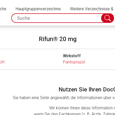
Schließen
uche
Hauptgruppenverzeichnis
Weitere Verzeichnisse &
spc.search.input.placeholder
Suche
absch
Rifun® 20 mg
Wirkstoff
bH
Pantoprazol
Nutzen Sie Ihren Doc
Sie haben eine Seite angewählt, die Informationen über ve
rnen Seite
Wir können Ihnen diese Information 
wenn Sie den Fachkreisen (z. B. Ärzte, Zahn
ene Link öffnet eine externe Web-Seite. Für die Inhalte der exter