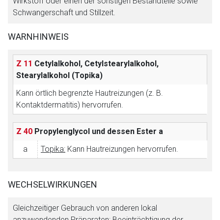
Wirkstoff oder einen der sonstigen Bestandteile sowie
Datenschutzbestimmungen.
Schwangerschaft und Stillzeit.
Zurück zur rote-liste.de
Zur Seite
WARNHINWEIS
Z 11
Cetylalkohol, Cetylstearylalkohol,
Stearylalkohol (Topika)
Kann örtlich begrenzte Hautreizungen (z. B.
Kontaktdermatitis) hervorrufen.
Z 40
Propylenglycol und dessen Ester
a
a
Topika:
Kann Hautreizungen hervorrufen.
WECHSELWIRKUNGEN
Gleichzeitiger Gebrauch von anderen lokal
anzuwendenden Präparaten: Beeinträchtigung der