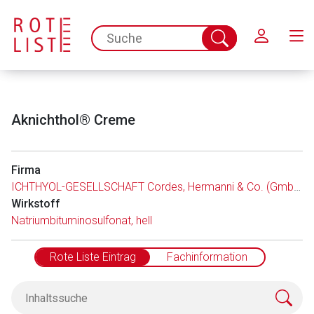
Schließen
spc.search.input.placeholder
Suche
abschicken
Aknichthol® Creme
Firma
ICHTHYOL-GESELLSCHAFT Cordes, Hermanni & Co. (GmbH & Co.) KG
Wirkstoff
Natriumbituminosulfonat, hell
Rote Liste Eintrag
Fachinformation