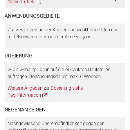
Natrium), hell
1 g
ANWENDUNGSGEBIETE
Zur Verminderung der Komedonenzahl bei leichten und
mittelschweren Formen der Akne vulgaris.
DOSIERUNG
2- bis 3-mal tgl. dünn auf die erkrankten Hautstellen
auftragen. Behandlungsdauer: max. 6 Wochen.
Weitere Angaben zur Dosierung siehe
Aufruf einer externen Seite
Fachinformation
GEGENANZEIGEN
Der von Ihnen aufgerufene Link öffnet eine externe Web-
Seite. Für die Inhalte der externen Web-Seite ist deren
Nachgewiesene Überempfindlichkeit gegen den
Betreiber verantwortlich. Ebenso gelten dort ggf. andere