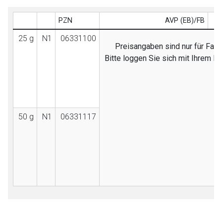
PZN
AVP (EB)/FB
25 g
N1
06331100
Preisangaben sind nur für Fach
Bitte loggen Sie sich mit Ihrem 
50 g
N1
06331117
to-
top-