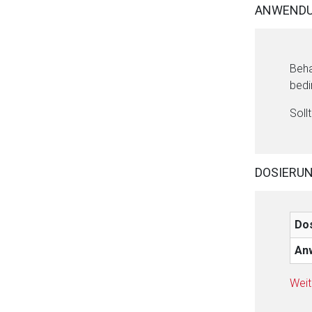
ANWENDU
Beha
Aufruf einer exte
bedi
Soll
Der von Ihnen aufgeruf
Betreiber verantwortl
DOSIERU
Do
An
Weit