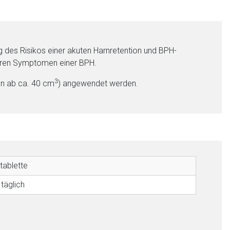
 des Risikos einer akuten Harnretention und BPH-
hweren Symptomen einer BPH.
3
en ab ca. 40 cm
) angewendet werden.
nen Web-Seite ist deren
liste.de
Zur Seite
tablette
täglich