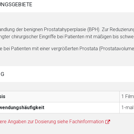
NGSGEBIETE
ndlung der benignen Prostatahyperplasie (BPH). Zur Reduzierung
rnen Seite
ngter chirurgischer Eingriffe bei Patienten mit mäßigen bis sc
te bei Patienten mit einer vergrößerten Prostata (Prostatavolum
ene Link öffnet eine externe Web-Seite. Für die Inhalte der exter
ich. Ebenso gelten dort ggf. andere Datenschutzbestimmungen.
NG
Zurück zur rote-
sis
1 Film
wendungshäufigkeit
1-mal 
ere Angaben zur Dosierung siehe Fachinformation