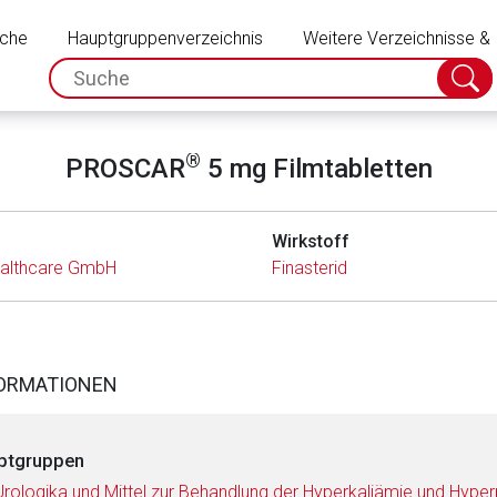
Schließen
uche
Hauptgruppenverzeichnis
Weitere Verzeichnisse &
spc.search.input.placeholder
Suche
absch
®
PROSCAR
5 mg Filmtabletten
Wirkstoff
althcare GmbH
Finasterid
FORMATIONEN
ptgruppen
Urologika und Mittel zur Behandlung der Hyperkaliämie und Hyp