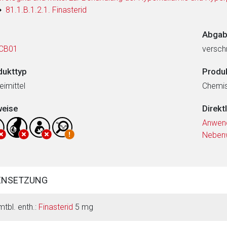
81.1.B.1.2.1. Finasterid
Abgab
CB01
verschr
dukttyp
Produ
eimittel
Chemi
weise
Direkt
Anwen
Neben
ENSETZUNG
mtbl. enth.:
Finasterid
5 mg