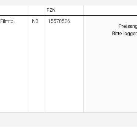
PZN
Filmtbl.
N3
15578526
Preisang
Bitte logge