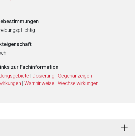
ebestimmungen
eibungspflichtig
kteigenschaft
sch
links zur Fachinformation
dungsgebiete
|
Dosierung
|
Gegenanzeigen
wirkungen
|
Warnhinweise
|
Wechselwirkungen