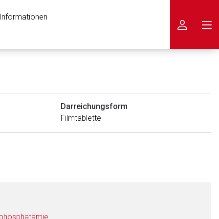
 Informationen
icken
Darreichungsform
Film­ta­blet­te
erphosphatämie