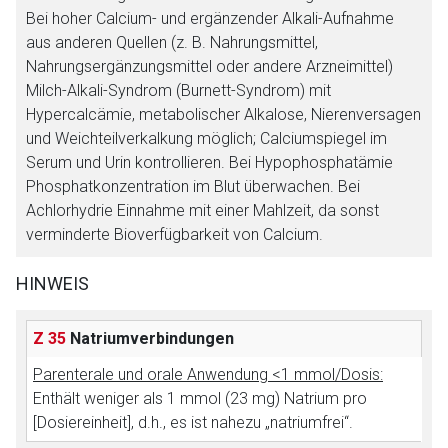
Bei hoher Calcium- und ergänzender Alkali-Aufnahme
aus anderen Quellen (z. B. Nahrungsmittel,
Aufruf einer externen Seite
Nahrungsergänzungsmittel oder andere Arzneimittel)
Milch-Alkali-Syndrom (Burnett-Syndrom) mit
Der von Ihnen aufgerufene Link öffnet eine externe Web-
Hypercalcämie, metabolischer Alkalose, Nierenversagen
Seite. Für die Inhalte der externen Web-Seite ist deren
und Weichteilverkalkung möglich; Calciumspiegel im
Betreiber verantwortlich. Ebenso gelten dort ggf. andere
Serum und Urin kontrollieren. Bei Hypophosphatämie
Datenschutzbestimmungen.
Phosphatkonzentration im Blut überwachen. Bei
Achlorhydrie Einnahme mit einer Mahlzeit, da sonst
verminderte Bioverfügbarkeit von Calcium.
Zurück zur rote-liste.de
Zur Seite
HINWEIS
Z 35
Natriumverbindungen
Parenterale und orale Anwendung <1 mmol/Dosis:
Enthält weniger als 1 mmol (23 mg) Natrium pro
[Dosiereinheit], d.h., es ist nahezu „natriumfrei“.