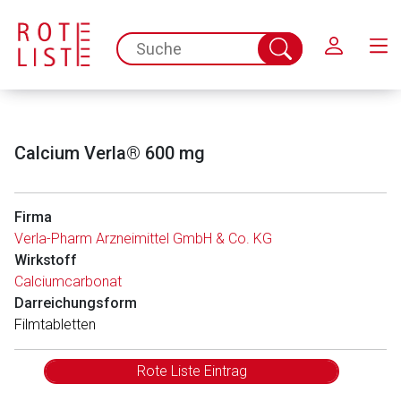
Schließen
spc.search.input.placeholder
Suche
abschicken
Calcium Verla® 600 mg
Firma
Verla-Pharm Arzneimittel GmbH & Co. KG
Wirkstoff
Calciumcarbonat
Darreichungsform
Filmtabletten
Rote Liste Eintrag