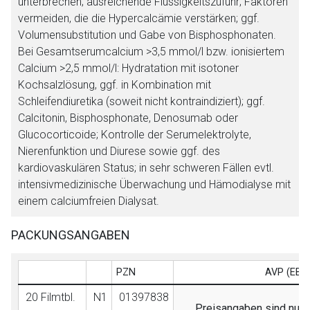
unterbrechen; ausreichende Flüssigkeitszufuhr; Faktoren
vermeiden, die die Hypercalcämie verstärken; ggf.
Volumensubstitution und Gabe von Bisphosphonaten.
Bei Gesamtserumcalcium >3,5 mmol/l bzw. ionisiertem
Calcium >2,5 mmol/l: Hydratation mit isotoner
Kochsalzlösung, ggf. in Kombination mit
Schleifendiuretika (soweit nicht kontraindiziert); ggf.
Calcitonin, Bisphosphonate, Denosumab oder
Glucocorticoide; Kontrolle der Serumelektrolyte,
Nierenfunktion und Diurese sowie ggf. des
kardiovaskulären Status; in sehr schweren Fällen evtl.
intensivmedizinische Überwachung und Hämodialyse mit
einem calciumfreien Dialysat.
PACKUNGSANGABEN
PZN
AVP (EB)
20 Filmtbl.
N1
01397838
Preisangaben sind nur f