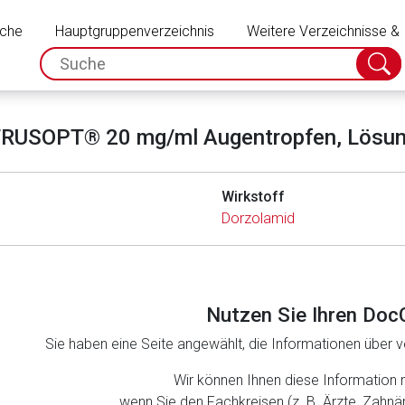
Schließen
uche
Hauptgruppenverzeichnis
Weitere Verzeichnisse &
spc.search.input.placeholder
Suche
absch
RUSOPT® 20 mg/ml Augentropfen, Lösu
Wirkstoff
Dorzolamid
Nutzen Sie Ihren Doc
Sie haben eine Seite angewählt, die Informationen über ve
rnen Seite
Wir können Ihnen diese Information 
wenn Sie den Fachkreisen (z. B. Ärzte, Zahn
ene Link öffnet eine externe Web-Seite. Für die Inhalte der exter