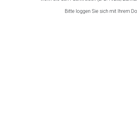
ich. Ebenso gelten dort ggf. andere Datenschutzbestimmungen.
Bitte loggen Sie sich mit Ihrem 
Zurück zur rote-