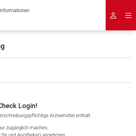
 Informationen
icken
ng
Check Login!
rschreibungspflichtige Arzneimittel enthält.
nur zugänglich machen,
ärzte und Apotheker) angehören.
nen Web-Seite ist deren