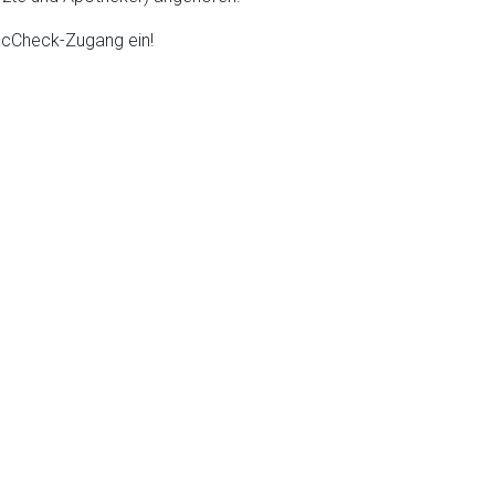
DocCheck-Zugang ein!
liste.de
Zur Seite