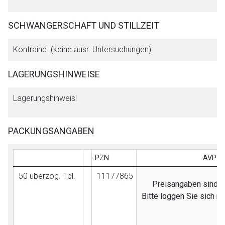
SCHWANGERSCHAFT UND STILLZEIT
Kontraind. (keine ausr. Untersuchungen).
LAGERUNGSHINWEISE
Lagerungshinweis!
PACKUNGSANGABEN
PZN
AVP (E
50 überzog. Tbl.
11177865
Preisangaben sind nu
Bitte loggen Sie sich m