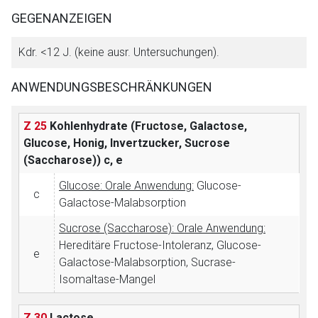
Aufruf einer externen Seite
GEGENANZEIGEN
Der von Ihnen aufgerufene Link öffnet eine externe Web-
Kdr. <12 J. (keine ausr. Untersuchungen).
Seite. Für die Inhalte der externen Web-Seite ist deren
Betreiber verantwortlich. Ebenso gelten dort ggf. andere
ANWENDUNGSBESCHRÄNKUNGEN
Datenschutzbestimmungen.
Z 25
Kohlenhydrate (Fructose, Galactose,
Glucose, Honig, Invertzucker, Sucrose
Zurück zur rote-liste.de
Zur Seite
(Saccharose))
c, e
Glucose: Orale Anwendung:
Glucose-
c
Galactose-Malabsorption
Sucrose (Saccharose): Orale Anwendung:
Hereditäre Fructose-Intoleranz, Glucose-
e
Galactose-Malabsorption, Sucrase-
Isomaltase-Mangel
Z 30
Lactose