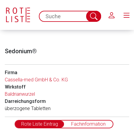
Schließen
spc.search.input.placeholder
Suche
abschicken
Sedonium®
Firma
Cassella-med GmbH & Co. KG
Wirkstoff
Baldrianwurzel
Darreichungsform
überzogene Tabletten
Rote Liste Eintrag
Fachinformation