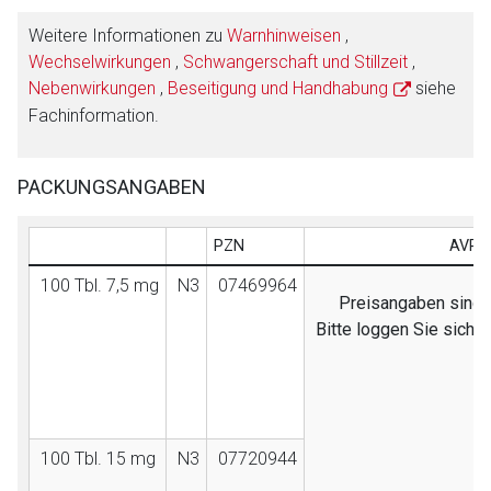
Weitere Informationen zu
Warnhinweisen
,
Wechselwirkungen
,
Schwangerschaft und Stillzeit
,
Nebenwirkungen
,
Beseitigung und Handhabung
siehe
Fachinformation.
PACKUNGSANGABEN
PZN
AVP (
100 Tbl. 7,5 mg
N3
07469964
Preisangaben sind n
Bitte loggen Sie sich 
100 Tbl. 15 mg
N3
07720944