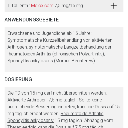
1 Tbl. enth.:
Meloxicam
7,5 mg/15 mg
ANWENDUNGSGEBIETE
Erwachsene und Jugendliche ab 16 Jahre:
Symptomatische Kurzzeitbehandlung von aktivierten
Arthrosen; symptomatische Langzeitbehandlung der
Aufruf einer externen Seite
rheumatoiden Arthritis (chronischen Polyarthritis);
Spondylitis ankylosans (Morbus Bechterew).
Der von Ihnen aufgerufene Link öffnet eine externe Web-
Seite. Für die Inhalte der externen Web-Seite ist deren
DOSIERUNG
Betreiber verantwortlich. Ebenso gelten dort ggf. andere
Datenschutzbestimmungen.
Die TD von 15 mg darf nicht überschritten werden.
Aktivierte Arthrosen:
7,5 mg täglich. Sollte keine
ausreichende Besserung eintreten, kann die Dosis auf 15
Zurück zur rote-liste.de
Zur Seite
mg täglich erhöht werden.
Rheumatoide Arthritis,
Spondylitis ankylosans:
15 mg täglich. Abhängig vom
Therapieerfolg kann die Dosis auf 7,5 mg täglich