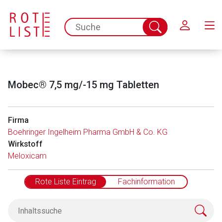
Schließen
spc.search.input.placeholder
Suche
abschicken
Mobec® 7,5 mg/-15 mg Tabletten
Firma
Boehringer Ingelheim Pharma GmbH & Co. KG
Wirkstoff
Meloxicam
Rote Liste Eintrag
Fachinformation