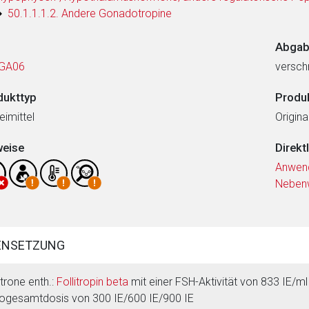
50.1.1.1.2. Andere Gonadotropine
Abgab
GA06
verschr
dukttyp
Produ
eimittel
Origin
weise
Direkt
Anwen
Neben
ENSETZUNG
trone enth.:
Follitropin beta
mit einer FSH-Aktivität von 833 IE/ml
ogesamtdosis von 300 IE/600 IE/900 IE