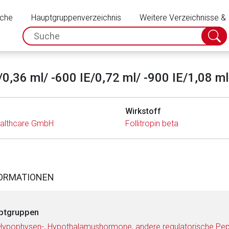
Schließen
uche
Hauptgruppenverzeichnis
Weitere Verzeichnisse &
spc.search.input.placeholder
Suche
absch
0,36 ml/ -600 IE/0,72 ml/ -900 IE/1,08 ml
Wirkstoff
althcare GmbH
Follitropin beta
FORMATIONEN
ptgruppen
Hypophysen-, Hypothalamushormone, andere regulatorische Pep