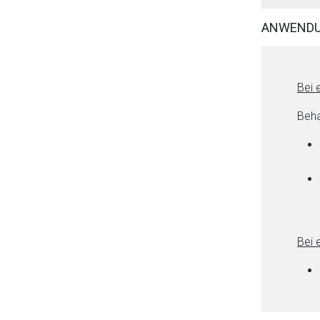
ANWENDU
Bei 
Beha
Bei 
Aufruf einer exte