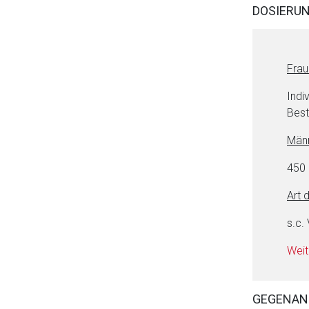
DOSIERU
Der von Ihnen aufgeruf
Betreiber verantwortl
Frau
Indi
Bes
Männ
450 
Art 
s.c.
Weit
GEGENAN