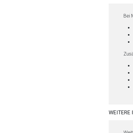
Bei 
Zusä
WEITERE 
Weit