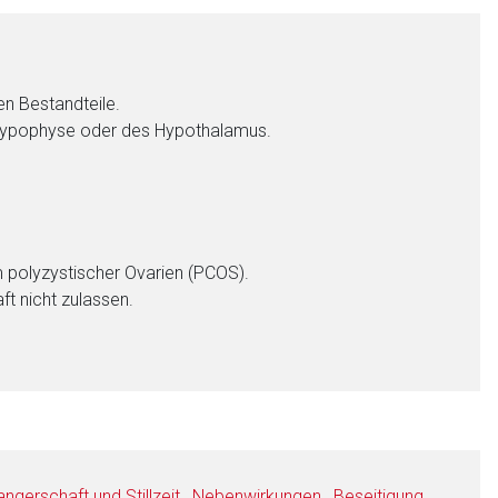
en Bestandteile.
 Hypophyse oder des Hypothalamus.
 polyzystischer Ovarien (PCOS).
t nicht zulassen.
gerschaft und Stillzeit
,
Nebenwirkungen
,
Beseitigung