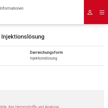
 Informationen
icken
 Injektionslösung
Darreichungsform
In­jektionslösung
tide, ihre Hemmstoffe und Analoga