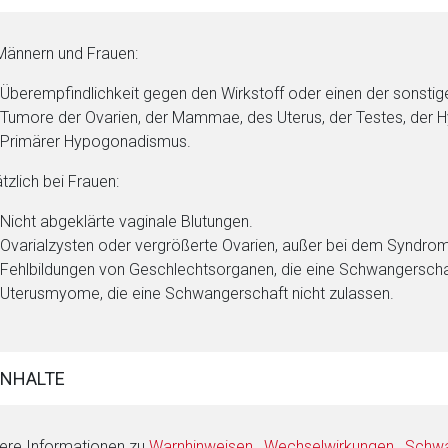
Männern und Frauen:
Überempfindlichkeit gegen den Wirkstoff oder einen der sonstig
Tumore der Ovarien, der Mammae, des Uterus, der Testes, der
Primärer Hypogonadismus.
tzlich bei Frauen:
Nicht abgeklärte vaginale Blutungen.
Ovarialzysten oder vergrößerte Ovarien, außer bei dem Syndrom
Fehlbildungen von Geschlechtsorganen, die eine Schwangerschaf
Uterusmyome, die eine Schwangerschaft nicht zulassen.
INHALTE
ere Informationen zu
Warnhinweisen
,
Wechselwirkungen
,
Schwan