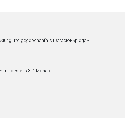
nen Web-Seite ist deren
liste.de
Zur Seite
cklung und gegebenenfalls Estradiol-Spiegel-
er mindestens 3-4 Monate.