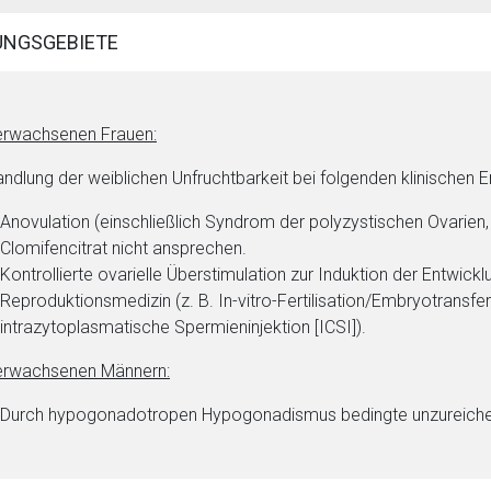
NGSGEBIETE
erwachsenen Frauen:
ndlung der weiblichen Unfruchtbarkeit bei folgenden klinischen E
Anovulation (einschließlich Syndrom der polyzystischen Ovarien,
Clomifencitrat nicht ansprechen.
Kontrollierte ovarielle Überstimulation zur Induktion der Entwickl
Reproduktionsmedizin (z. B.
In-vitro
-Fertilisation/Embryotransfe
intrazytoplasmatische Spermieninjektion [ICSI]).
erwachsenen Männern:
Durch hypogonadotropen Hypogonadismus bedingte unzureich
rnen Seite