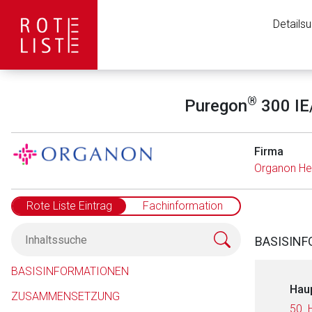
Details
®
Puregon
300 IE/
Firma
Organon He
Rote Liste Eintrag
Fachinformation
BASISIN
BASISINFORMATIONEN
Hau
ZUSAMMENSETZUNG
50. 