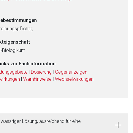
ebestimmungen
eibungspflichtig
kteigenschaft
al-Biologikum
links zur Fachinformation
dungsgebiete
|
Dosierung
|
Gegenanzeigen
wirkungen
|
Warnhinweise
|
Wechselwirkungen
 wässriger Lösung, ausreichend für eine