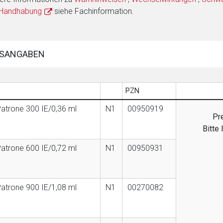
 Handhabung
siehe Fachinformation.
SANGABEN
PZN
Patrone 300 IE/0,36 ml
N1
00950919
Pr
Bitte
Patrone 600 IE/0,72 ml
N1
00950931
Patrone 900 IE/1,08 ml
N1
00270082