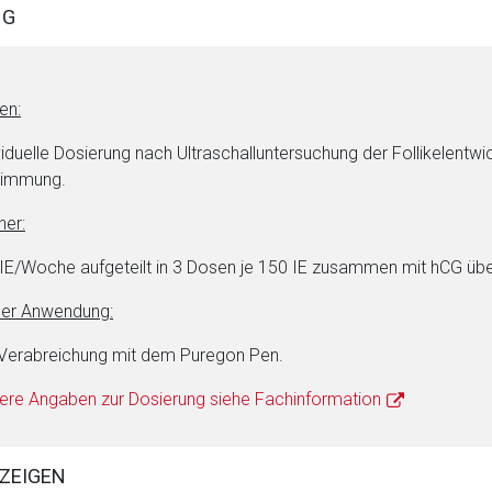
NG
ene Link öffnet eine externe Web-Seite. Für die Inhalte der exter
ich. Ebenso gelten dort ggf. andere Datenschutzbestimmungen.
en:
Zurück zur rote-
viduelle Dosierung nach Ultraschalluntersuchung der Follikelentwi
timmung.
er:
IE/Woche aufgeteilt in 3 Dosen je 150 IE zusammen mit hCG üb
der Anwendung:
 Verabreichung mit dem Puregon Pen.
ere Angaben zur Dosierung siehe Fachinformation
ZEIGEN