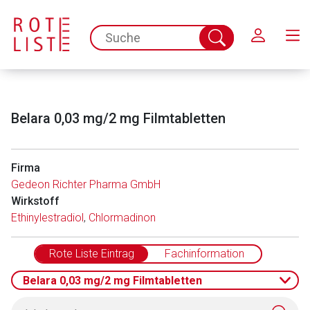
Schließen
spc.search.input.placeholder
Suche
abschicken
Belara 0,03 mg/2 mg Filmtabletten
Firma
Gedeon Richter Pharma GmbH
Wirkstoff
Aufruf einer externen Seite
Ethinylestradiol
,
Chlormadinon
Der von Ihnen aufgerufene Link öffnet eine externe Web-
Rote Liste Eintrag
Fachinformation
Seite. Für die Inhalte der externen Web-Seite ist deren
Betreiber verantwortlich. Ebenso gelten dort ggf. andere
Belara 0,03 mg/2 mg Filmtabletten
Datenschutzbestimmungen.