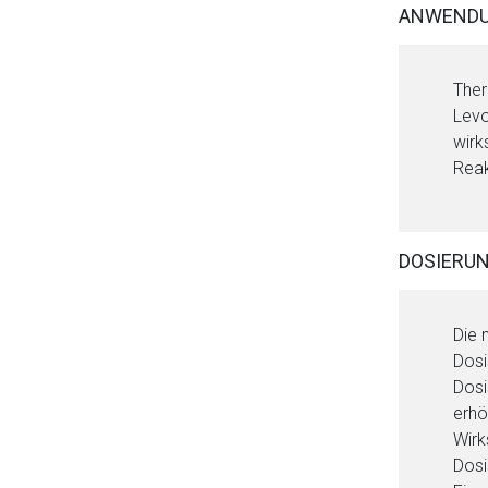
ANWENDU
Ther
Levo
wirk
Reak
Aufruf einer exte
DOSIERU
Der von Ihnen aufgeruf
Betreiber verantwortl
Die 
Dosi
Dosi
erhö
Wirk
Dosi