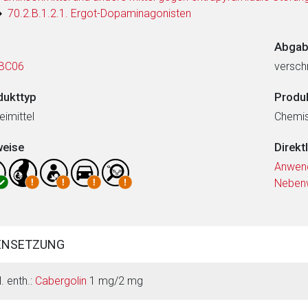
70.2.B.1.2.1. Ergot-Dopaminagonisten
Abgab
BC06
verschr
dukttyp
Produ
eimittel
Chemi
weise
Direkt
Anwen
Neben
ENSETZUNG
. enth.:
Cabergolin
1 mg/2 mg