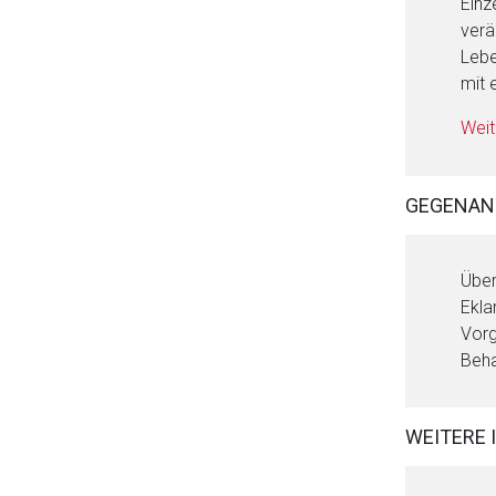
Einz
verä
Lebe
mit 
Weit
GEGENAN
Über
Ekla
Vorg
Beha
WEITERE 