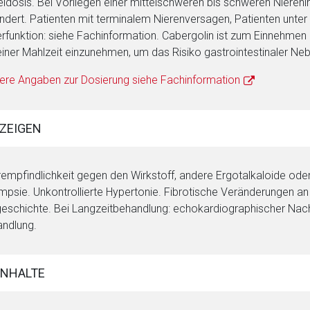
eldosis. Bei Vorliegen einer mittelschweren bis schweren Nierenins
ndert. Patienten mit terminalem Nierenversagen, Patienten unter
rfunktion: siehe Fachinformation. Cabergolin ist zum Einnehme
einer Mahlzeit einzunehmen, um das Risiko gastrointestinaler Ne
ere Angaben zur Dosierung siehe Fachinformation
ZEIGEN
empfindlichkeit gegen den Wirkstoff, andere Ergotalkaloide oder
mpsie. Unkontrollierte Hypertonie. Fibrotische Veränderungen an
eschichte. Bei Langzeitbehandlung: echokardiographischer Nac
ndlung.
INHALTE