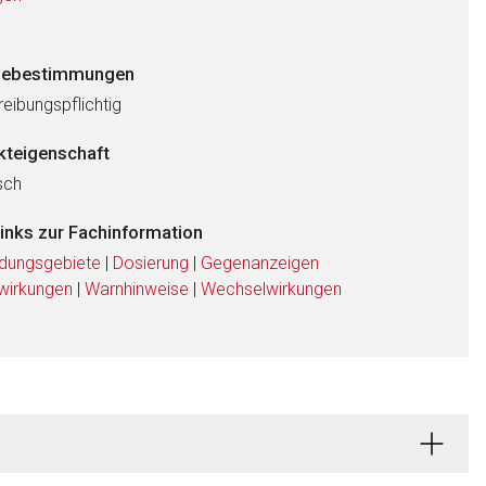
ebestimmungen
eibungspflichtig
kteigenschaft
sch
links zur Fachinformation
dungsgebiete
|
Dosierung
|
Gegenanzeigen
wirkungen
|
Warnhinweise
|
Wechselwirkungen