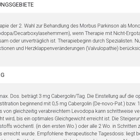
NGSGEBIETE
apie der 2. Wahl zur Behandlung des Morbus Parkinson als Monot
dopa/Decarboxylasehemmern), wenn Therapie mit Nicht-Ergotam
sam oder unverträglich ist. Therapiebeginn durch Spezialisten. N
tionen und Herzklappenveränderungen (Valvulopathie) berücksic
rnen Seite
NG
ene Link öffnet eine externe Web-Seite. Für die Inhalte der exter
ich. Ebenso gelten dort ggf. andere Datenschutzbestimmungen.
max. Dos. beträgt 3 mg Cabergolin/Tag. Die Einstellung auf die op
stitration beginnend mit 0,5 mg Cabergolin (De-novo-Pat.) bzw. 1
Zurück zur rote-
s von gleichzeitig verabreichtem Levodopa kann schrittweise ve
ht wird, bis ein optimales Gleichgewicht erreicht ist. Die Steige
stoffs wöchentl. (in den ersten Wo.) oder alle 2 Wo. in Schritten 
s erreicht wurde. Empfohlene therapeutische Tagesdosis: liegt b