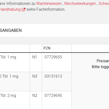
ere Informationen zu
Warnhinweisen
,
Wechselwirkungen
,
Schwan
 Handhabung
siehe Fachinformation.
SANGABEN
PZN
 Tbl. 1 mg
N1
07729655
Preisan
Bitte log
0 Tbl. 1 mg
N3
03131613
 Tbl. 2 mg
N2
07729690