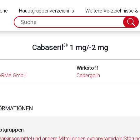
Schließen
uche
Hauptgruppenverzeichnis
Weitere Verzeichnisse &
spc.search.input.placeholder
Suche
absch
®
Cabaseril
1 mg/-2 mg
Wirkstoff
HARMA GmbH
Cabergolin
FORMATIONEN
ptgruppen
Parkinsonmittel und andere Mittel gegen extrapyramidale Störun