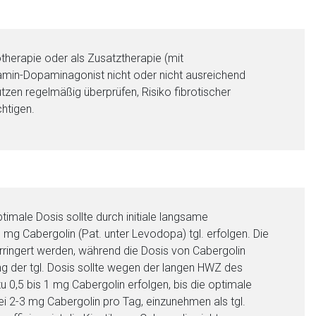
herapie oder als Zusatztherapie (mit
in-Dopaminagonist nicht oder nicht ausreichend
utzen regelmäßig überprüfen, Risiko fibrotischer
htigen.
nen Web-Seite ist deren
timale Dosis sollte durch initiale langsame
 mg Cabergolin (Pat. unter Levodopa) tgl. erfolgen. Die
liste.de
Zur Seite
rringert werden, während die Dosis von Cabergolin
rung der tgl. Dosis sollte wegen der langen HWZ des
zu 0,5 bis 1 mg Cabergolin erfolgen, bis die optimale
ei 2-3 mg Cabergolin pro Tag, einzunehmen als tgl.