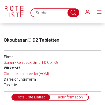
Schließen
spc.search.input.placeholder
Suche
abschicken
Okoubasan® D2 Tabletten
Firma
Sanum-Kehlbeck GmbH & Co. KG
Wirkstoff
Okoubaka aubrevillei (HOM)
Darreichungsform
Tablette
Rote Liste Eintrag
Fachinformation