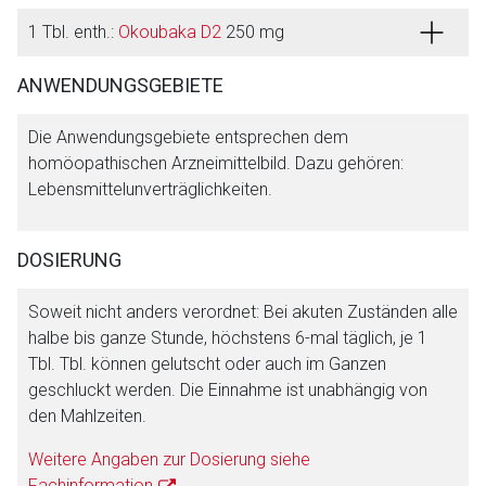
1 Tbl. enth.:
Okoubaka D2
250 mg
ANWENDUNGSGEBIETE
Die Anwendungsgebiete entsprechen dem
homöopathischen Arzneimittelbild. Dazu gehören:
Lebensmittelunverträglichkeiten.
DOSIERUNG
Aufruf einer externen Seite
Soweit nicht anders verordnet: Bei akuten Zuständen alle
halbe bis ganze Stunde, höchstens 6-mal täglich, je 1
Tbl. Tbl. können gelutscht oder auch im Ganzen
Der von Ihnen aufgerufene Link öffnet eine externe Web-
geschluckt werden. Die Einnahme ist unabhängig von
Seite. Für die Inhalte der externen Web-Seite ist deren
den Mahlzeiten.
Betreiber verantwortlich. Ebenso gelten dort ggf. andere
Datenschutzbestimmungen.
Weitere Angaben zur Dosierung siehe
Fachinformation