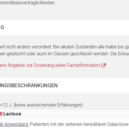
nsmittelunverträglichkeiten.
NG
it nicht anders verordnet: Bei akuten Zuständen alle halbe bis ga
rnen Seite
en gelutscht oder auch im Ganzen geschluckt werden. Die Einna
ere Angaben zur Dosierung siehe Fachinformation
ene Link öffnet eine externe Web-Seite. Für die Inhalte der exter
ich. Ebenso gelten dort ggf. andere Datenschutzbestimmungen.
UNGSBESCHRÄNKUNGEN
Zurück zur rote-
 <12 J. (keine ausreichenden Erfahrungen).
0
Lactose
le Anwendung:
Patienten mit der seltenen hereditären Galactose