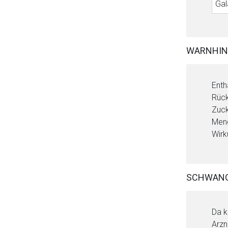
Gal
WARNHIN
Enth
Rück
Zuck
Meng
Wirk
SCHWANG
Da k
Arzn