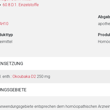
60.8.D.1. Einzelstoffe
Abgab
AH10
apothe
dukttyp
Produ
eimittel
Homöop
ENSETZUNG
. enth.:
Okoubaka D2
250 mg
NGSGEBIETE
Anwendungsgebiete entsprechen dem homöopathischen Arzneimit