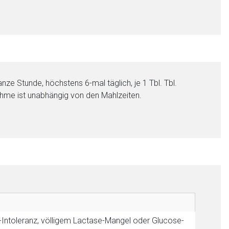
nze Stunde, höchstens 6-mal täglich, je 1 Tbl. Tbl.
hme ist unabhängig von den Mahlzeiten.
nen Web-Seite ist deren
liste.de
Zur Seite
-Intoleranz, völligem Lactase-Mangel oder Glucose-