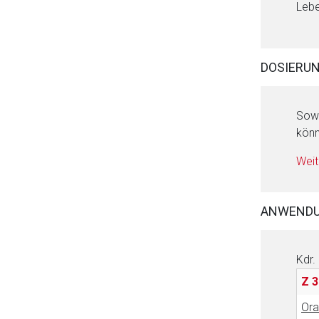
Lebe
DOSIERU
Sowe
Aufruf einer exte
könn
Weit
Der von Ihnen aufgeruf
Betreiber verantwortl
ANWEND
Kdr.
Z 3
Ora