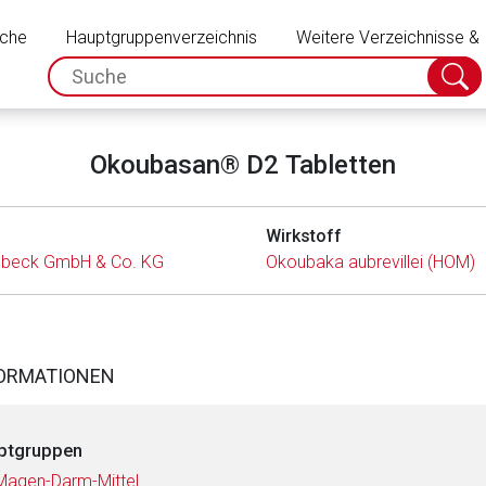
Schließen
uche
Hauptgruppenverzeichnis
Weitere Verzeichnisse &
spc.search.input.placeholder
Suche
absch
Okoubasan® D2 Tabletten
Wirkstoff
lbeck GmbH & Co. KG
Okoubaka aubrevillei (HOM)
FORMATIONEN
ptgruppen
Magen-Darm-Mittel