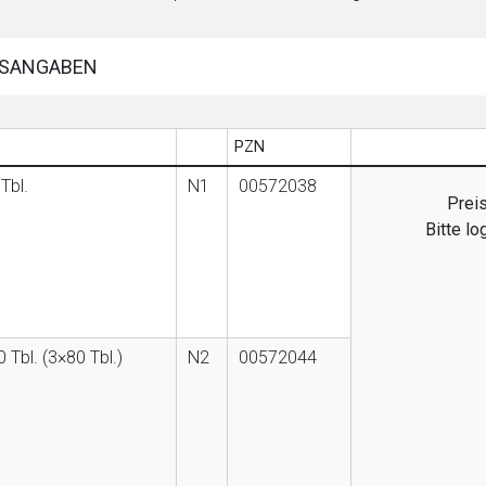
SANGABEN
PZN
Tbl.
N1
00572038
Preis
Bitte l
 Tbl. (3×80 Tbl.)
N2
00572044