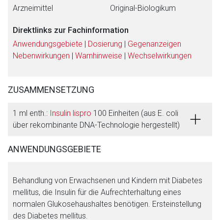
Arzneimittel
Original-Biologikum
Direktlinks zur Fachinformation
Anwendungsgebiete
|
Dosierung
|
Gegenanzeigen
Nebenwirkungen
|
Warnhinweise
|
Wechselwirkungen
ZUSAMMENSETZUNG
1 ml enth.:
Insulin lispro
100 Einheiten (aus E. coli
über rekombinante DNA-Technologie hergestellt)
ANWENDUNGSGEBIETE
Aufruf einer externen Seite
Behandlung von Erwachsenen und Kindern mit Diabetes
mellitus, die Insulin für die Aufrechterhaltung eines
Der von Ihnen aufgerufene Link öffnet eine externe Web-
normalen Glukosehaushaltes benötigen. Ersteinstellung
Seite. Für die Inhalte der externen Web-Seite ist deren
des Diabetes mellitus.
Betreiber verantwortlich. Ebenso gelten dort ggf. andere