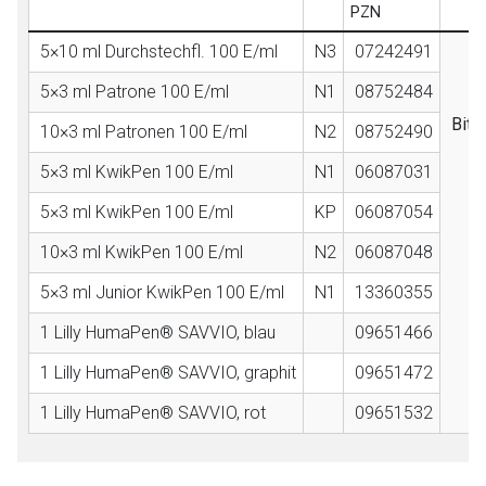
PZN
5×10 ml Durchstechfl. 100 E/ml
N3
07242491
5×3 ml Patrone 100 E/ml
N1
08752484
P
Bitt
10×3 ml Patronen 100 E/ml
N2
08752490
5×3 ml KwikPen 100 E/ml
N1
06087031
5×3 ml KwikPen 100 E/ml
KP
06087054
10×3 ml KwikPen 100 E/ml
N2
06087048
5×3 ml Junior KwikPen 100 E/ml
N1
13360355
1 Lilly HumaPen® SAVVIO, blau
09651466
1 Lilly HumaPen® SAVVIO, graphit
09651472
1 Lilly HumaPen® SAVVIO, rot
09651532
to-