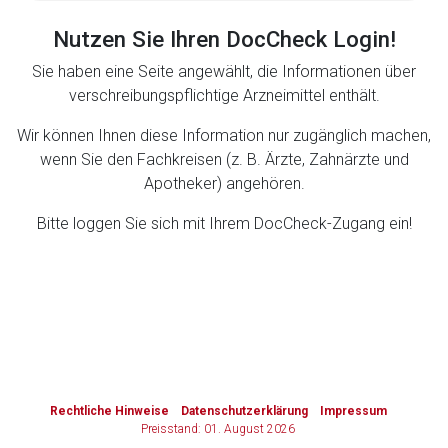
Nutzen Sie Ihren DocCheck Login!
Zurück zur rote-liste.de
Zur Seite
Sie haben eine Seite angewählt, die Informationen über
verschreibungspflichtige Arzneimittel enthält.
Wir können Ihnen diese Information nur zugänglich machen,
wenn Sie den Fachkreisen (z. B. Ärzte, Zahnärzte und
Apotheker) angehören.
Bitte loggen Sie sich mit Ihrem DocCheck-Zugang ein!
to-
top-
text
Rechtliche Hinweise
Datenschutzerklärung
Impressum
Preisstand: 01. August 2026