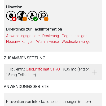
Hinweise
Direktlinks zur Fachinformation
Anwendungsgebiete
|
Dosierung
|
Gegenanzeigen
Nebenwirkungen
|
Warnhinweise
|
Wechselwirkungen
ZUSAMMENSETZUNG
1 Tbl. enth.:
Calciumfolinat 5 H
O
19,06 mg (entspr.
2
15 mg Folinsäure)
ANWENDUNGSGEBIETE
Prävention von Intoxikationserscheinungen (mittel-)