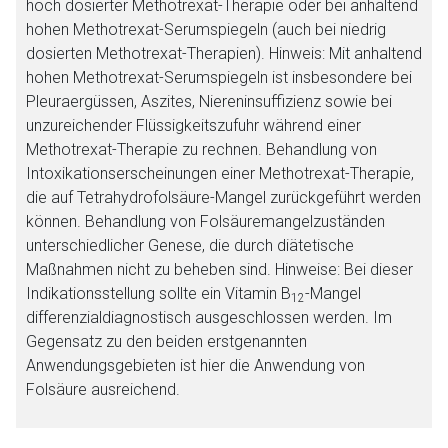
hoch dosierter Methotrexat-Therapie oder bei anhaltend
hohen Methotrexat-Serumspiegeln (auch bei niedrig
dosierten Methotrexat-Therapien). Hinweis: Mit anhaltend
hohen Methotrexat-Serumspiegeln ist insbesondere bei
Pleuraergüssen, Aszites, Niereninsuffizienz sowie bei
unzureichender Flüssigkeitszufuhr während einer
Methotrexat-Therapie zu rechnen. Behandlung von
Intoxikationserscheinungen einer Methotrexat-Therapie,
die auf Tetrahydrofolsäure-Mangel zurückgeführt werden
können. Behandlung von Folsäuremangelzuständen
unterschiedlicher Genese, die durch diätetische
Maßnahmen nicht zu beheben sind. Hinweise: Bei dieser
Indikationsstellung sollte ein Vitamin B
-Mangel
12
differenzialdiagnostisch ausgeschlossen werden. Im
Aufruf einer externen Seite
Gegensatz zu den beiden erstgenannten
Anwendungsgebieten ist hier die Anwendung von
Der von Ihnen aufgerufene Link öffnet eine externe Web-
Folsäure ausreichend.
Seite. Für die Inhalte der externen Web-Seite ist deren
Betreiber verantwortlich. Ebenso gelten dort ggf. andere