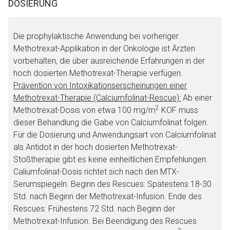
DOSIERUNG
Datenschutzbestimmungen.
Die prophylaktische Anwendung bei vorheriger
Zurück zur rote-liste.de
Zur Seite
Methotrexat-Applikation in der Onkologie ist Ärzten
vorbehalten, die über ausreichende Erfahrungen in der
hoch dosierten Methotrexat-Therapie verfügen.
Prävention von Intoxikationserscheinungen einer
Methotrexat-Therapie (Calciumfolinat-Rescue):
Ab einer
2
Methotrexat-Dosis von etwa 100 mg/m
KOF muss
dieser Behandlung die Gabe von Calciumfolinat folgen.
Für die Dosierung und Anwendungsart von Calciumfolinat
als Antidot in der hoch dosierten Methotrexat-
Stoßtherapie gibt es keine einheitlichen Empfehlungen.
Caliumfolinat-Dosis richtet sich nach den MTX-
Serumspiegeln. Beginn des Rescues: Spätestens 18-30
Std. nach Beginn der Methotrexat-Infusion. Ende des
Rescues: Frühestens 72 Std. nach Beginn der
Methotrexat-Infusion. Bei Beendigung des Rescues