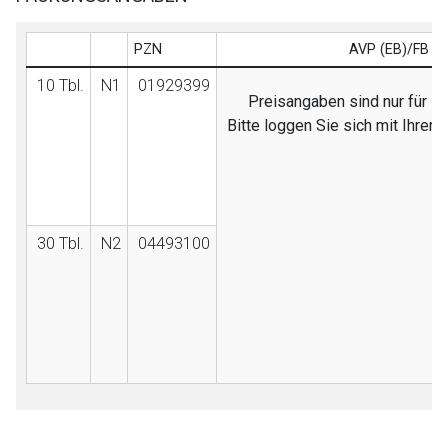
PZN
AVP (EB)/FB
10 Tbl.
N1
01929399
Preisangaben sind nur für Fa
Bitte loggen Sie sich mit Ihre
30 Tbl.
N2
04493100
to-
top-