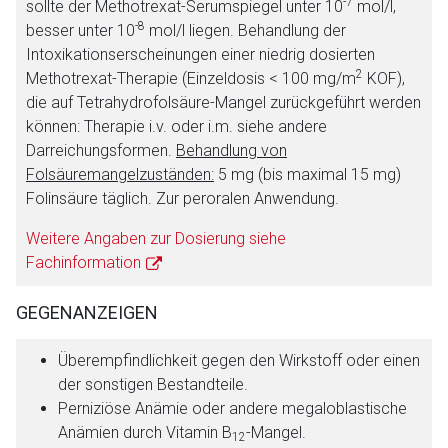
-7
sollte der Methotrexat-Serumspiegel unter 10
mol/l,
-8
besser unter 10
mol/l liegen. Behandlung der
Intoxikationserscheinungen einer niedrig dosierten
2
Methotrexat-Therapie (Einzeldosis < 100 mg/m
KOF),
die auf Tetrahydrofolsäure-Mangel zurückgeführt werden
können: Therapie i.v. oder i.m. siehe andere
Darreichungsformen.
Behandlung von
Folsäuremangelzuständen:
5 mg (bis maximal 15 mg)
Folinsäure täglich. Zur peroralen Anwendung.
Weitere Angaben zur Dosierung siehe
Fachinformation
GEGENANZEIGEN
Überempfindlichkeit gegen den Wirkstoff oder einen
der sonstigen Bestandteile.
Perniziöse Anämie oder andere megaloblastische
Anämien durch Vitamin B
-Mangel.
12