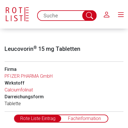
Schließen
spc.search.input.placeholder
Suche
abschicken
®
Leucovorin
15 mg Tabletten
Firma
PFIZER PHARMA GmbH
Wirkstoff
Calciumfolinat
Darreichungsform
Ta­blet­te
Rote Liste Eintrag
Fachinformation