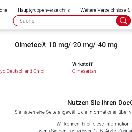
Schließen
uche
Hauptgruppenverzeichnis
Weitere Verzeichnisse &
spc.search.input.placeholder
Suche
absch
Olmetec® 10 mg/-20 mg/-40 mg
Wirkstoff
nkyo Deutschland GmbH
Olmesartan
Nutzen Sie Ihren Doc
Sie haben eine Seite angewählt, die Informationen über ve
rnen Seite
Wir können Ihnen diese Information 
wenn Sie den Fachkreisen (z. B. Ärzte, Zahn
ene Link öffnet eine externe Web-Seite. Für die Inhalte der exter