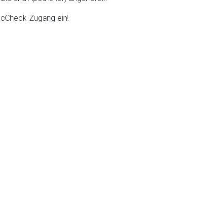
DocCheck-Zugang ein!
liste.de
Zur Seite