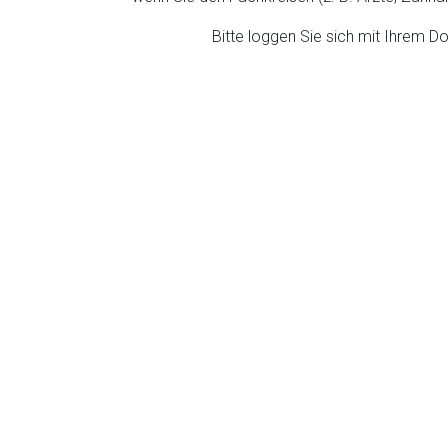
ich. Ebenso gelten dort ggf. andere Datenschutzbestimmungen.
Bitte loggen Sie sich mit Ihrem 
Zurück zur rote-