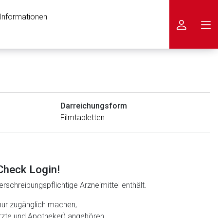
 Informationen
icken
Darreichungsform
Filmtabletten
Check Login!
rschreibungspflichtige Arzneimittel enthält.
nur zugänglich machen,
ärzte und Apotheker) angehören.
nen Web-Seite ist deren