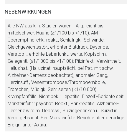
NEBENWIRKUNGEN
Alle NW aus klin. Studien waren i. Allg. leicht bis
mittelschwer. Häufig (≥1/100 bis <1/10): AM-
Überempfindlichk.-reakt., Schläfrigk., Schwindel,
Gleichgewichtsstör., erhöhter Blutdruck, Dyspnoe,
Verstopf., erhöhte Leberfunkt.-werte, Kopfschm.
Gelegentl. (≥1/1000 bis <1/100): Pilzinfekt., Verwirrtheit,
Halluzinat. (Halluzinat. hauptsächl. bei Pat. mit schw.
Alzheimer-Demenz beobachtet), anomaler Gang,
Herzinsuff., Venenthrombose/Thromboembolie,
Erbrechen, Müdigk. Sehr selten (<1/10 000):
Krampfanfälle. Nicht bek.: Hepatitis. Einzelf.-Berichte seit
Markteinführ.: psychot. Reakt., Pankreatitis. Alzheimer-
Demenz wird m. Depress., Suizidgedanken u. Suizid in
Verb. gebracht. Seit Markteinführ. Berichte über derartige
Ereign. unter Axura.