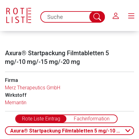
Schließen
spc.search.input.placeholder
Suche
abschicken
Axura® Startpackung Filmtabletten 5
mg/-10 mg/-15 mg/-20 mg
Firma
Merz Therapeutics GmbH
Wirkstoff
Memantin
Rote Liste Eintrag
Fachinformation
Axura® Startpackung Filmtabletten 5 mg/-10 mg/-15 