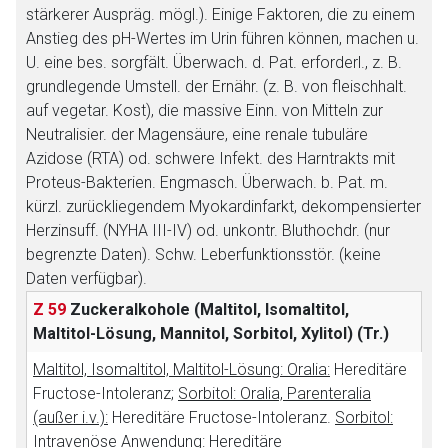
stärkerer Auspräg. mögl.). Einige Faktoren, die zu einem
Anstieg des pH-Wertes im Urin führen können, machen u.
U. eine bes. sorgfält. Überwach. d. Pat. erforderl., z. B.
grundlegende Umstell. der Ernähr. (z. B. von fleischhalt.
auf vegetar. Kost), die massive Einn. von Mitteln zur
Aufruf einer externen Seite
Neutralisier. der Magensäure, eine renale tubuläre
Azidose (RTA) od. schwere Infekt. des Harntrakts mit
Der von Ihnen aufgerufene Link öffnet eine externe Web-
Proteus-Bakterien. Engmasch. Überwach. b. Pat. m.
Seite. Für die Inhalte der externen Web-Seite ist deren
kürzl. zurückliegendem Myokardinfarkt, dekompensierter
Betreiber verantwortlich. Ebenso gelten dort ggf. andere
Herzinsuff. (NYHA III-IV) od. unkontr. Bluthochdr. (nur
Datenschutzbestimmungen.
begrenzte Daten). Schw. Leberfunktionsstör. (keine
Daten verfügbar).
Z 59
Zuckeralkohole (Maltitol, Isomaltitol,
Zurück zur rote-liste.de
Zur Seite
Maltitol-Lösung, Mannitol, Sorbitol, Xylitol)
(Tr.)
Maltitol, Isomaltitol, Maltitol-Lösung: Oralia:
Hereditäre
Fructose-Intoleranz;
Sorbitol: Oralia, Parenteralia
(außer i.v.):
Hereditäre Fructose-Intoleranz.
Sorbitol:
Intravenöse Anwendung:
Hereditäre