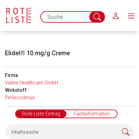
Schließen
spc.search.input.placeholder
Suche
abschicken
Elidel® 10 mg/g Creme
Firma
Viatris Healthcare GmbH
Wirkstoff
Pimecrolimus
Rote Liste Eintrag
Fachinformation