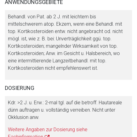
ANWENDUNGSGEBIETE
Aufruf einer externen Seite
Behandl. von Pat. ab 2 J. mit leichtem bis
mittelschwerem atop. Ekzem, wenn eine Behandl. mit
top. Kortikosteroiden entw. nicht angebracht od. nicht
Der von Ihnen aufgerufene Link öffnet eine externe Web-
mögl. ist, wie z. B. bei: Unverträglichkeit ggü. top.
Seite. Für die Inhalte der externen Web-Seite ist deren
Kortikosteroiden; mangelnder Wirksamkeit von top.
Betreiber verantwortlich. Ebenso gelten dort ggf. andere
Kortikosteroiden; Anw. im Gesicht u. Halsbereich, wo
Datenschutzbestimmungen.
eine intermittierende Langzeitbehandl. mit top.
Kortikosteroiden nicht empfehlenswert ist.
Zurück zur rote-liste.de
Zur Seite
DOSIERUNG
Kdr. >2 J. u. Erw.: 2-mal tgl. auf die betroff. Hautareale
dünn auftragen u. vollständig verreiben. Nicht unter
Okklusion anw.
Weitere Angaben zur Dosierung siehe
Fachinformation