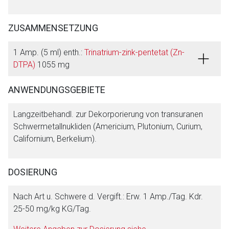
ZUSAMMENSETZUNG
1 Amp. (5 ml) enth.:
Trinatrium-zink-pentetat (Zn-
DTPA)
1055 mg
ANWENDUNGSGEBIETE
Langzeitbehandl. zur Dekorporierung von transuranen
Schwermetallnukliden (Americium, Plutonium, Curium,
Californium, Berkelium).
DOSIERUNG
Aufruf einer externen Seite
Nach Art u. Schwere d. Vergift.: Erw. 1 Amp./Tag. Kdr.
Der von Ihnen aufgerufene Link öffnet eine externe Web-
25-50 mg/kg KG/Tag.
Seite. Für die Inhalte der externen Web-Seite ist deren