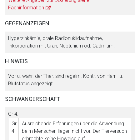
Weitere Angaben zur Dosierung siehe
Betreiber verantwortlich. Ebenso gelten dort ggf. andere
Fachinformation
Datenschutzbestimmungen.
GEGENANZEIGEN
Zurück zur rote-liste.de
Zur Seite
Hyperzinkämie, orale Radionuklidaufnahme,
Inkorporation mit Uran, Neptunium od. Cadmium.
HINWEIS
Vor u. währ. der Ther. sind regelm. Kontr. von Harn- u.
Blutstatus angezeigt.
SCHWANGERSCHAFT
Gr 4
.
Gr
Ausreichende Erfahrungen über die Anwendung
4
beim Menschen liegen nicht vor. Der Tierversuch
erbrachte keine Hinweise auf