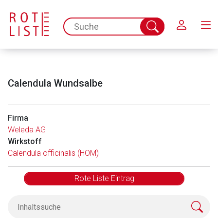
Schließen
spc.search.input.placeholder
Suche
abschicken
Calendula Wundsalbe
Firma
Weleda AG
Wirkstoff
Calendula officinalis (HOM)
Rote Liste Eintrag