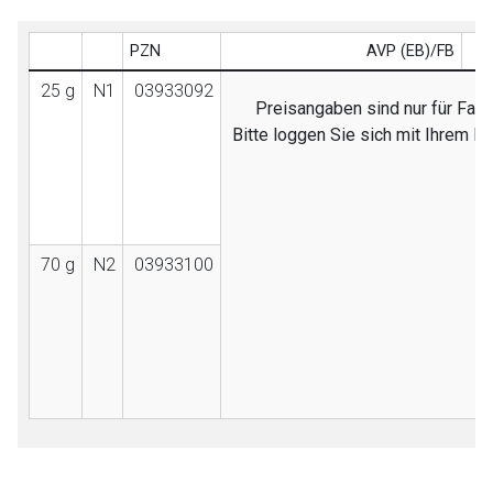
PZN
AVP (EB)/FB
25 g
N1
03933092
Preisangaben sind nur für Fach
Bitte loggen Sie sich mit Ihrem 
70 g
N2
03933100
to-
top-