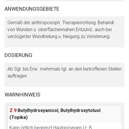
ANWENDUNGSGEBIETE
Gemäß der anthroposoph. Therapierichtung: Behandl.
Aufruf einer externen Seite
von Wunden u. oberflächennahen Entzünd., auch bei
verzögerter Wundheilung u. Neigung zu Vereiterung.
Der von Ihnen aufgerufene Link öffnet eine externe Web-
Seite. Für die Inhalte der externen Web-Seite ist deren
DOSIERUNG
Betreiber verantwortlich. Ebenso gelten dort ggf. andere
Datenschutzbestimmungen.
Ab Sgl. bis Erw.: mehrmals tgl. an den betroffenen Stellen
auftragen.
Zurück zur rote-liste.de
Zur Seite
WARNHINWEIS
Z 9
Butylhydroxyanisol, Butylhydroxytoluol
(Topika)
Kann örtlich begrenzt Hautreizungen (z. B.