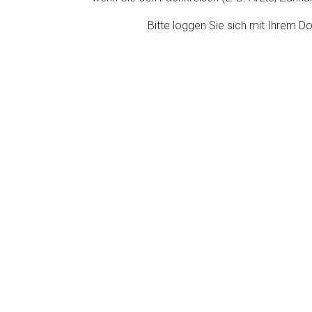
ich. Ebenso gelten dort ggf. andere Datenschutzbestimmungen.
Bitte loggen Sie sich mit Ihrem 
Zurück zur rote-