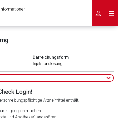
 Informationen
icken
 mg
Darreichungsform
Injektionslösung
Check Login!
rschreibungspflichtige Arzneimittel enthält.
nur zugänglich machen,
ärzte und Apotheker) angehören.
nen Web-Seite ist deren