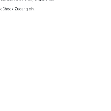
DocCheck-Zugang ein!
liste.de
Zur Seite