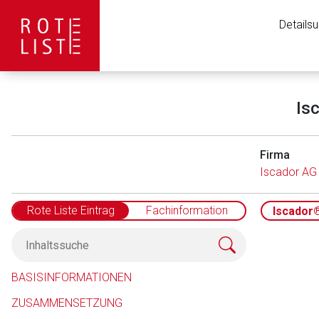
Details
Is
Firma
Iscador AG
Rote Liste Eintrag
Fachinformation
Iscador®
Aufruf einer exte
BASISINFORMATIONEN
ZUSAMMENSETZUNG
Der von Ihnen aufgeruf