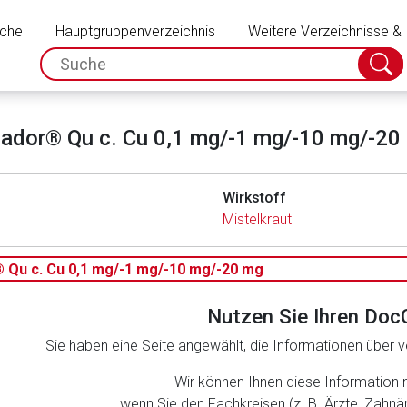
Schließen
uche
Hauptgruppenverzeichnis
Weitere Verzeichnisse &
spc.search.input.placeholder
Suche
absch
cador® Qu c. Cu 0,1 mg/-1 mg/-10 mg/-20
Wirkstoff
Mistelkraut
 Qu c. Cu 0,1 mg/-1 mg/-10 mg/-20 mg
Nutzen Sie Ihren Doc
Sie haben eine Seite angewählt, die Informationen über ve
rnen Seite
Wir können Ihnen diese Information 
wenn Sie den Fachkreisen (z. B. Ärzte, Zahn
ene Link öffnet eine externe Web-Seite. Für die Inhalte der exter