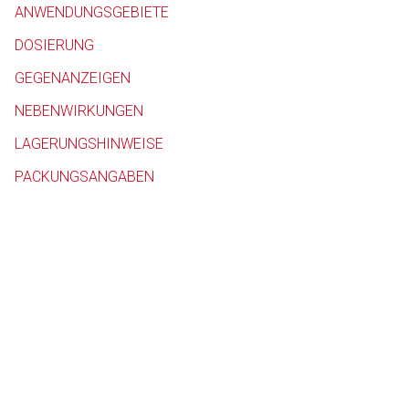
ANWENDUNGSGEBIETE
Betreiber verantwortl
DOSIERUNG
GEGENANZEIGEN
NEBENWIRKUNGEN
LAGERUNGSHINWEISE
PACKUNGSANGABEN
to-
top-
text