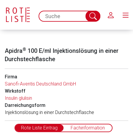
Schließen
spc.search.input.placeholder
Suche
abschicken
®
Apidra
100 E/ml Injektionslösung in einer
Durchstechflasche
Firma
Sanofi-Aventis Deutschland GmbH
Wirkstoff
Aufruf einer externen Seite
Insulin glulisin
Darreichungsform
Injektionslösung in einer Durchstechflasche
Der von Ihnen aufgerufene Link öffnet eine externe Web-
Seite. Für die Inhalte der externen Web-Seite ist deren
Betreiber verantwortlich. Ebenso gelten dort ggf. andere
Rote Liste Eintrag
Fachinformation