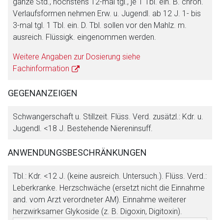
ganze Std., höchstens 12-mal tgl., je 1 Tbl. ein. B. chron.
Verlaufsformen nehmen Erw. u. Jugendl. ab 12 J. 1- bis
3-mal tgl. 1 Tbl. ein. D. Tbl. sollen vor den Mahlz. m.
Der von Ihnen aufgerufene Link öffnet eine externe Web-
ausreich. Flüssigk. eingenommen werden.
Seite. Für die Inhalte der externen Web-Seite ist deren
Betreiber verantwortlich. Ebenso gelten dort ggf. andere
Weitere Angaben zur Dosierung siehe
Datenschutzbestimmungen.
Fachinformation
GEGENANZEIGEN
Zurück zur rote-liste.de
Zur Seite
Schwangerschaft u. Stillzeit. Flüss. Verd. zusätzl.: Kdr. u.
Jugendl. <18 J. Bestehende Niereninsuff.
ANWENDUNGSBESCHRÄNKUNGEN
Tbl.: Kdr. <12 J. (keine ausreich. Untersuch.). Flüss. Verd.:
Leberkranke. Herzschwäche (ersetzt nicht die Einnahme
and. vom Arzt verordneter AM). Einnahme weiterer
herzwirksamer Glykoside (z. B. Digoxin, Digitoxin).