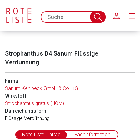
Schließen
spc.search.input.placeholder
Suche
abschicken
Strophanthus D4 Sanum Flüssige
Verdünnung
Firma
Sanum-Kehlbeck GmbH & Co. KG
Wirkstoff
Strophanthus gratus (HOM)
Darreichungsform
Flüssige Verdünnung
Rote Liste Eintrag
Fachinformation