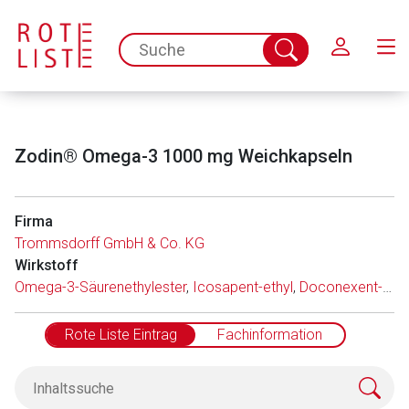
Schließen
spc.search.input.placeholder
Suche
abschicken
Zodin® Omega-3 1000 mg Weichkapseln
Firma
Trommsdorff GmbH & Co. KG
Wirkstoff
Omega-3-Säurenethylester
,
Icosapent-ethyl
,
Doconexent-ethyl
Rote Liste Eintrag
Fachinformation