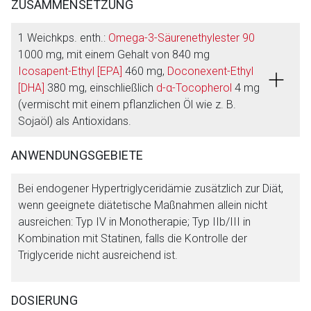
ZUSAMMENSETZUNG
1 Weichkps. enth.:
Omega-3-Säurenethylester 90
1000 mg, mit einem Gehalt von 840 mg
Icosapent-Ethyl [EPA]
460 mg,
Doconexent-Ethyl
[DHA]
380 mg, einschließlich
d-α-Tocopherol
4 mg
(vermischt mit einem pflanzlichen Öl wie z. B.
Sojaöl) als Antioxidans.
Aufruf einer externen Seite
ANWENDUNGSGEBIETE
Bei endogener Hypertriglyceridämie zusätzlich zur Diät,
Der von Ihnen aufgerufene Link öffnet eine externe Web-
wenn geeignete diätetische Maßnahmen allein nicht
Seite. Für die Inhalte der externen Web-Seite ist deren
ausreichen: Typ IV in Monotherapie; Typ IIb/III in
Betreiber verantwortlich. Ebenso gelten dort ggf. andere
Kombination mit Statinen, falls die Kontrolle der
Datenschutzbestimmungen.
Triglyceride nicht ausreichend ist.
Zurück zur rote-liste.de
Zur Seite
DOSIERUNG