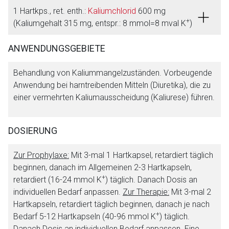
1 Hartkps., ret. enth.:
Kaliumchlorid
600 mg
+
(Kaliumgehalt 315 mg, entspr.: 8 mmol=8 mval K
)
ANWENDUNGSGEBIETE
Behandlung von Kaliummangelzuständen. Vorbeugende
Anwendung bei harntreibenden Mitteln (Diuretika), die zu
einer vermehrten Kaliumausscheidung (Kaliurese) führen.
DOSIERUNG
Zur Prophylaxe:
Mit 3-mal 1 Hartkapsel, retardiert täglich
beginnen, danach im Allgemeinen 2-3 Hartkapseln,
+
retardiert (16-24 mmol K
) täglich. Danach Dosis an
individuellen Bedarf anpassen.
Zur Therapie:
Mit 3-mal 2
Hartkapseln, retardiert täglich beginnen, danach je nach
+
Bedarf 5-12 Hartkapseln (40-96 mmol K
) täglich.
Danach Dosis an individuellen Bedarf anpassen. Eine