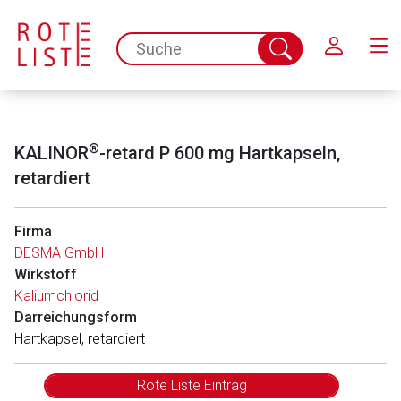
Schließen
spc.search.input.placeholder
Suche
abschicken
®
KALINOR
-retard P 600 mg Hartkapseln,
retardiert
Firma
DESMA GmbH
Wirkstoff
Kaliumchlorid
Darreichungsform
Hartkapsel, retardiert
Rote Liste Eintrag