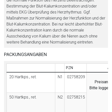
die normale Funktion des Herzens beeinträchtigen.
Bestimmung der Blut-Kaliumkonzentration und/oder
mittels EKG Überprüfung des Herzrhythmus. Ggf.
Maßnahmen zur Normalisierung der Herzfunktion und der
Blut-Kaliumkonzentration. Bei nur leicht überhöhter Blut-
Kaliumkonzentration kann durch die normale
Ausscheidung von Kalium über die Nieren auch ohne
weitere Behandlung eine Normalisierung eintreten.
PACKUNGSANGABEN
PZN
AV
20 Hartkps., ret.
N1
02758209
Preisanga
Bitte loggen
50 Hartkps., ret.
N2
02758215