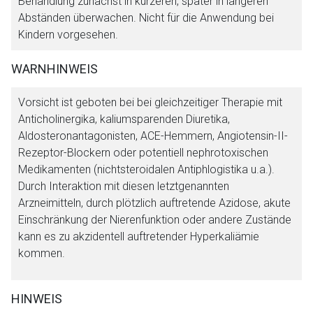
Behandlung zunächst in kürzeren, später in längeren
Abständen überwachen. Nicht für die Anwendung bei
Kindern vorgesehen.
Der von Ihnen aufgerufene Link öffnet eine externe Web-
Seite. Für die Inhalte der externen Web-Seite ist deren
WARNHINWEIS
Betreiber verantwortlich. Ebenso gelten dort ggf. andere
Datenschutzbestimmungen.
Vorsicht ist geboten bei bei gleichzeitiger Therapie mit
Anticholinergika, kaliumsparenden Diuretika,
Zurück zur rote-liste.de
Zur Seite
Aldosteronantagonisten, ACE-Hemmern, Angiotensin-II-
Rezeptor-Blockern oder potentiell nephrotoxischen
Medikamenten (nichtsteroidalen Antiphlogistika u.a.).
Durch Interaktion mit diesen letztgenannten
Arzneimitteln, durch plötzlich auftretende Azidose, akute
Einschränkung der Nierenfunktion oder andere Zustände
kann es zu akzidentell auftretender Hyperkaliämie
kommen.
HINWEIS