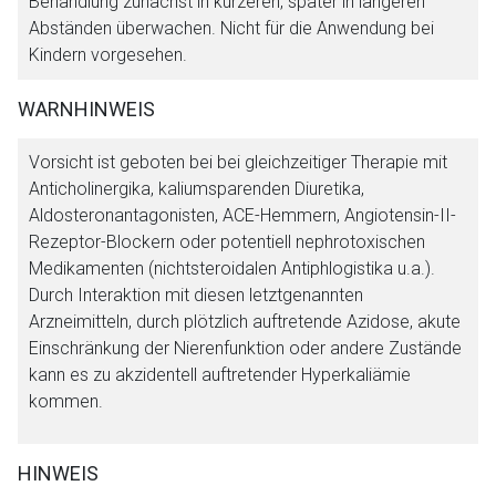
Behandlung zunächst in kürzeren, später in längeren
Abständen überwachen. Nicht für die Anwendung bei
Kindern vorgesehen.
Der von Ihnen aufgerufene Link öffnet eine externe Web-
Seite. Für die Inhalte der externen Web-Seite ist deren
WARNHINWEIS
Betreiber verantwortlich. Ebenso gelten dort ggf. andere
Datenschutzbestimmungen.
Vorsicht ist geboten bei bei gleichzeitiger Therapie mit
Anticholinergika, kaliumsparenden Diuretika,
Zurück zur rote-liste.de
Zur Seite
Aldosteronantagonisten, ACE-Hemmern, Angiotensin-II-
Rezeptor-Blockern oder potentiell nephrotoxischen
Medikamenten (nichtsteroidalen Antiphlogistika u.a.).
Durch Interaktion mit diesen letztgenannten
Arzneimitteln, durch plötzlich auftretende Azidose, akute
Einschränkung der Nierenfunktion oder andere Zustände
kann es zu akzidentell auftretender Hyperkaliämie
kommen.
HINWEIS