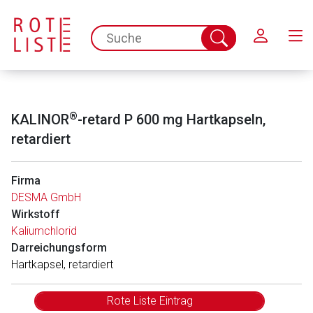
Schließen
spc.search.input.placeholder
Suche
abschicken
®
KALINOR
-retard P 600 mg Hartkapseln,
retardiert
Firma
DESMA GmbH
Wirkstoff
Kaliumchlorid
Darreichungsform
Hartkapsel, retardiert
Rote Liste Eintrag