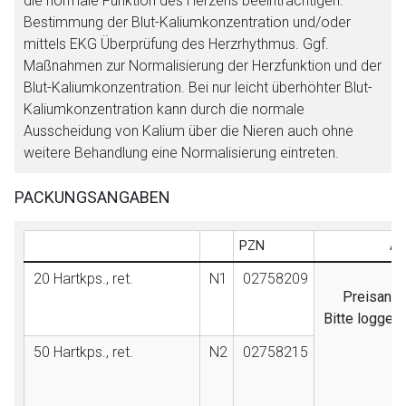
die normale Funktion des Herzens beeinträchtigen.
Bestimmung der Blut-Kaliumkonzentration und/oder
mittels EKG Überprüfung des Herzrhythmus. Ggf.
Maßnahmen zur Normalisierung der Herzfunktion und der
Blut-Kaliumkonzentration. Bei nur leicht überhöhter Blut-
Kaliumkonzentration kann durch die normale
Ausscheidung von Kalium über die Nieren auch ohne
weitere Behandlung eine Normalisierung eintreten.
PACKUNGSANGABEN
PZN
AV
20 Hartkps., ret.
N1
02758209
Preisanga
Bitte loggen
50 Hartkps., ret.
N2
02758215