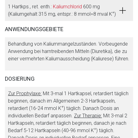
1 Hartkps., ret. enth.:
Kaliumchlorid
600 mg
+
(Kaliumgehalt 315 mg, entspr.: 8 mmol=8 mval K
)
ANWENDUNGSGEBIETE
Behandlung von Kaliummangelzuständen. Vorbeugende
Anwendung bei harntreibenden Mitteln (Diuretika), die zu
einer vermehrten Kaliumausscheidung (Kaliurese) führen.
DOSIERUNG
Zur Prophylaxe:
Mit 3-mal 1 Hartkapsel, retardiert täglich
beginnen, danach im Allgemeinen 2-3 Hartkapseln,
+
retardiert (16-24 mmol K
) täglich. Danach Dosis an
individuellen Bedarf anpassen.
Zur Therapie:
Mit 3-mal 2
Hartkapseln, retardiert täglich beginnen, danach je nach
+
Bedarf 5-12 Hartkapseln (40-96 mmol K
) täglich.
Danach Dosis an individuellen Bedarf anpassen. Eine