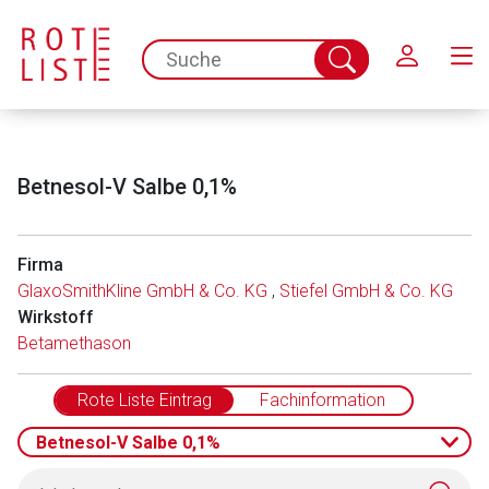
Schließen
spc.search.input.placeholder
Suche
abschicken
Betnesol-V Salbe 0,1%
Firma
GlaxoSmithKline GmbH & Co. KG
,
Stiefel GmbH & Co. KG
Wirkstoff
Betamethason
Rote Liste Eintrag
Fachinformation
Betnesol-V Salbe 0,1%