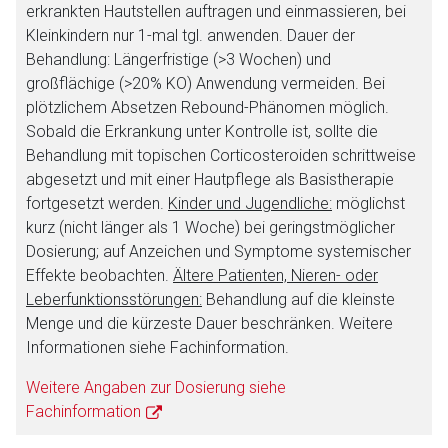
erkrankten Hautstellen auftragen und einmassieren, bei
Der von Ihnen aufgerufene Link öffnet eine externe Web-
Kleinkindern nur 1-mal tgl. anwenden. Dauer der
Seite. Für die Inhalte der externen Web-Seite ist deren
Behandlung: Längerfristige (>3 Wochen) und
Betreiber verantwortlich. Ebenso gelten dort ggf. andere
großflächige (>20% KO) Anwendung vermeiden. Bei
Datenschutzbestimmungen.
plötzlichem Absetzen Rebound-Phänomen möglich.
Sobald die Erkrankung unter Kontrolle ist, sollte die
Behandlung mit topischen Corticosteroiden schrittweise
Zurück zur rote-liste.de
Zur Seite
abgesetzt und mit einer Hautpflege als Basistherapie
fortgesetzt werden.
Kinder und Jugendliche:
möglichst
kurz (nicht länger als 1 Woche) bei geringstmöglicher
Dosierung; auf Anzeichen und Symptome systemischer
Effekte beobachten.
Ältere Patienten, Nieren- oder
Leberfunktionsstörungen:
Behandlung auf die kleinste
Menge und die kürzeste Dauer beschränken. Weitere
Informationen siehe Fachinformation.
Weitere Angaben zur Dosierung siehe
Fachinformation