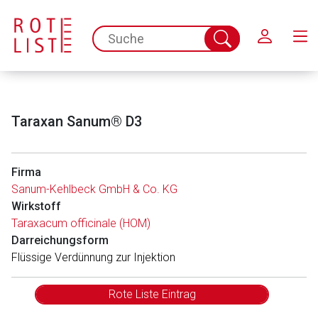
Schließen
spc.search.input.placeholder
Suche
abschicken
Taraxan Sanum® D3
Firma
Sanum-Kehlbeck GmbH & Co. KG
Wirkstoff
Taraxacum officinale (HOM)
Darreichungsform
Flüssige Verdünnung zur Injektion
Rote Liste Eintrag