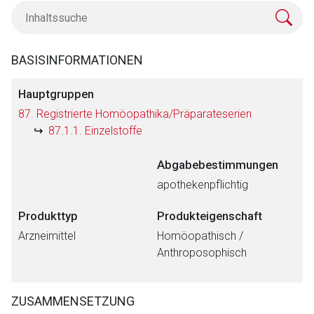
BASISINFORMATIONEN
Hauptgruppen
87. Registrierte Homöopathika/Präparateserien
87.1.1. Einzelstoffe
Abgabebestimmungen
apothekenpflichtig
Produkttyp
Produkteigenschaft
Arzneimittel
Homöopathisch /
Anthroposophisch
Aufruf einer externen Seite
ZUSAMMENSETZUNG
Der von Ihnen aufgerufene Link öffnet eine externe Web-