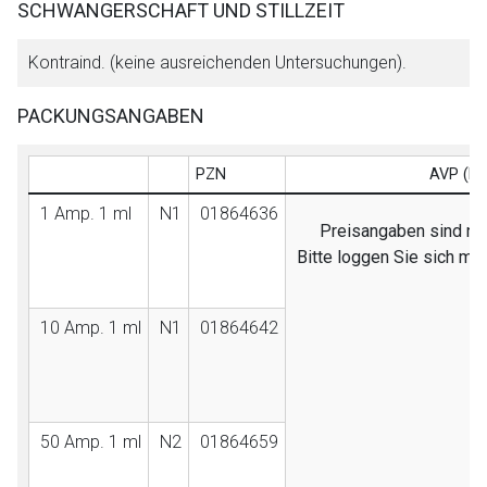
SCHWANGERSCHAFT UND STILLZEIT
Kontraind. (keine ausreichenden Untersuchungen).
PACKUNGSANGABEN
PZN
AVP (EB
1 Amp. 1 ml
N1
01864636
Preisangaben sind nur
Bitte loggen Sie sich mi
10 Amp. 1 ml
N1
01864642
50 Amp. 1 ml
N2
01864659