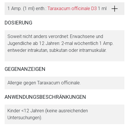
Seite. Für die Inhalte der externen Web-Seite ist deren
1 Amp. (1 ml) enth.:
Taraxacum officinale D3
1 ml
Betreiber verantwortlich. Ebenso gelten dort ggf. andere
Datenschutzbestimmungen.
DOSIERUNG
Soweit nicht anders verordnet: Erwachsene und
Zurück zur rote-liste.de
Zur Seite
Jugendliche ab 12 Jahren: 2-mal wöchentlich 1 Amp.
entweder intrakutan, subkutan oder intramuskulär.
GEGENANZEIGEN
Allergie gegen Taraxacum officinale.
ANWENDUNGSBESCHRÄNKUNGEN
Kinder <12 Jahren (keine ausreichenden
Untersuchungen).