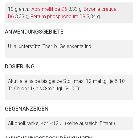
Aufruf einer externen Seite
10 g enth.:
Apis mellifica D6
3,33 g,
Bryonia cretica
D6
3,33 g,
Ferrum phosphoricum D8
3,34 g
Der von Ihnen aufgerufene Link öffnet eine externe Web-
ANWENDUNGSGEBIETE
Seite. Für die Inhalte der externen Web-Seite ist deren
Betreiber verantwortlich. Ebenso gelten dort ggf. andere
U. a. unterstütz. Ther. b. Gelenkentzünd.
Datenschutzbestimmungen.
DOSIERUNG
Zurück zur rote-liste.de
Zur Seite
Akut: alle halbe bis ganze Std., max. 12-mal tgl. je 5-10
Tr. Chron.: 1- bis 3-mal tgl. 5-10 Tr.
GEGENANZEIGEN
Alkoholkranke, Kdr. <12 J. (keine ausreich. Erfahr.).