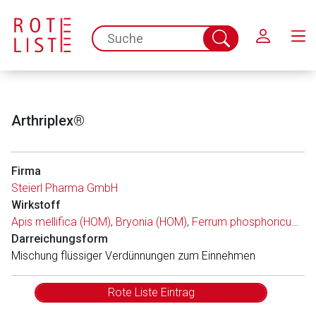
Schließen
spc.search.input.placeholder
Suche
abschicken
Arthriplex®
Firma
Steierl Pharma GmbH
Wirkstoff
Apis mellifica (HOM)
,
Bryonia (HOM)
,
Ferrum phosphoricum (HOM)
Darreichungsform
Mischung flüssiger Verdünnungen zum Einnehmen
Rote Liste Eintrag