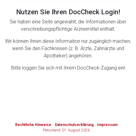
Nutzen Sie Ihren DocCheck Login!
Zurück zur rote-liste.de
Zur Seite
Sie haben eine Seite angewählt, die Informationen über
verschreibungspflichtige Arzneimittel enthält.
Wir können Ihnen diese Information nur zugänglich machen,
wenn Sie den Fachkreisen (z. B. Ärzte, Zahnärzte und
Apotheker) angehören.
Bitte loggen Sie sich mit Ihrem DocCheck-Zugang ein!
to-
top-
text
Rechtliche Hinweise
Datenschutzerklärung
Impressum
Preisstand: 01. August 2026