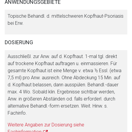
ANWENDUNGSGEBIETE
Topische Behandl. d. mittelschweren Kopfhaut-Psoriasis
bei Erw.
DOSIERUNG
Ausschließl. zur Anw. auf d. Kopfhaut. 1-mal tgl. direkt
Aufruf einer externen Seite
auf trockene Kopfhaut auftragen u. einmassieren. Für
gesamte Kopfhaut ist eine Menge v. etwa ½ Essl. (etwa
7,5 ml) pro Anw. ausreich. Ohne Abdeckung 15 Min. auf
Der von Ihnen aufgerufene Link öffnet eine externe Web-
d. Kopfhaut belassen, dann ausspülen. Behandl.-dauer
Seite. Für die Inhalte der externen Web-Seite ist deren
max. 4 Wo. Sobald klin. Ergebnisse sichtbar werden,
Betreiber verantwortlich. Ebenso gelten dort ggf. andere
Anw. in größeren Abständen od. falls erforderl. durch
Datenschutzbestimmungen.
alternative Behandl.-form ersetzen. Weit. Hinw. s.
Fachinfo.
Zurück zur rote-liste.de
Zur Seite
Weitere Angaben zur Dosierung siehe
Fachinformation