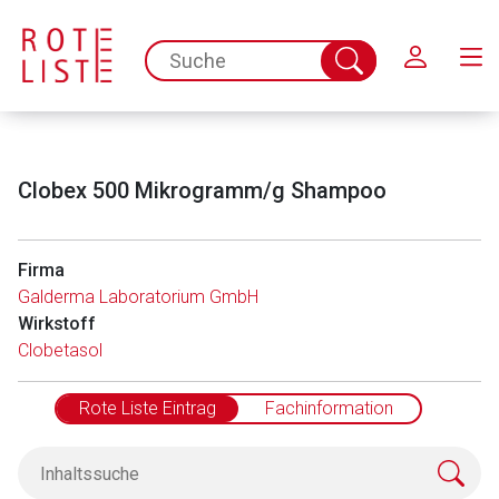
Schließen
spc.search.input.placeholder
Suche
abschicken
Clobex 500 Mikrogramm/g Shampoo
Firma
Galderma Laboratorium GmbH
Wirkstoff
Clobetasol
Rote Liste Eintrag
Fachinformation