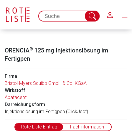
Schließen
spc.search.input.placeholder
Suche
abschicken
®
ORENCIA
125 mg Injektionslösung im
Fertigpen
Firma
Bristol-Myers Squibb GmbH & Co. KGaA
Wirkstoff
Abatacept
Darreichungsform
In­jektionslösung im Fertigpen (ClickJect)
Rote Liste Eintrag
Fachinformation