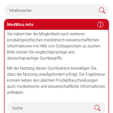
MedWiss-Info
Aufruf einer externen Seite
Sie haben hier die Möglichkeit nach weiteren
produktspezifischen medizinisch-wissenschaftlichen
Der von Ihnen aufgerufene Link öffnet eine externe Web-
Informationen mit Hilfe von Schlagwörtern zu suchen.
Seite. Für die Inhalte der externen Web-Seite ist deren
Bitte nutzen Sie englischsprachige und
Betreiber verantwortlich. Ebenso gelten dort ggf. andere
deutschsprachige Suchbegriffe.
Datenschutzbestimmungen.
Mit der Nutzung dieser Suchfunktion bestätigen Sie,
dass die Nutzung unaufgefordert erfolgt. Die Ergebnisse
Zurück zur rote-liste.de
Zur Seite
können neben den üblichen Produktbeschreibungen
auch medizinische und wissenschaftliche Informationen
enthalten.