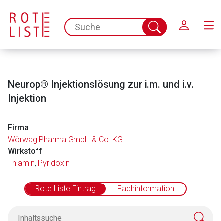
Schließen
spc.search.input.placeholder
Suche
abschicken
Neurop® Injektionslösung zur i.m. und i.v.
Injektion
Firma
Wörwag Pharma GmbH & Co. KG
Aufruf einer externen Seite
Wirkstoff
Thiamin
,
Pyridoxin
Der von Ihnen aufgerufene Link öffnet eine externe Web-
Seite. Für die Inhalte der externen Web-Seite ist deren
Rote Liste Eintrag
Fachinformation
Betreiber verantwortlich. Ebenso gelten dort ggf. andere
Datenschutzbestimmungen.