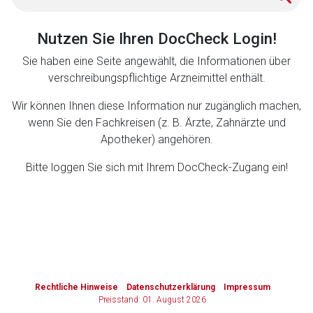
Zurück zur rote-liste.de
Zur Seite
Nutzen Sie Ihren DocCheck Login!
Sie haben eine Seite angewählt, die Informationen über
verschreibungspflichtige Arzneimittel enthält.
Wir können Ihnen diese Information nur zugänglich machen,
wenn Sie den Fachkreisen (z. B. Ärzte, Zahnärzte und
Apotheker) angehören.
Bitte loggen Sie sich mit Ihrem DocCheck-Zugang ein!
to-
top-
text
Rechtliche Hinweise
Datenschutzerklärung
Impressum
Preisstand: 01. August 2026