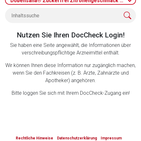
Dobensana® Zuckerfrei Zitronengeschmack 1,2 mg/0,
Zurück zur rote-liste.de
Zur Seite
Nutzen Sie Ihren DocCheck Login!
Sie haben eine Seite angewählt, die Informationen über
verschreibungspflichtige Arzneimittel enthält.
Wir können Ihnen diese Information nur zugänglich machen,
wenn Sie den Fachkreisen (z. B. Ärzte, Zahnärzte und
Apotheker) angehören.
Bitte loggen Sie sich mit Ihrem DocCheck-Zugang ein!
to-
top-
Rechtliche Hinweise
Datenschutzerklärung
Impressum
text