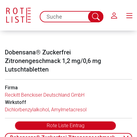
Schließen
spc.search.input.placeholder
Suche
abschicken
Dobensana® Zuckerfrei
Zitronengeschmack 1,2 mg/0,6 mg
Lutschtabletten
Firma
Aufruf einer externen Seite
Reckitt Benckiser Deutschland GmbH
Wirkstoff
Dichlorbenzylalkohol
,
Amylmetacresol
Der von Ihnen aufgerufene Link öffnet eine externe Web-
Seite. Für die Inhalte der externen Web-Seite ist deren
Rote Liste Eintrag
Betreiber verantwortlich. Ebenso gelten dort ggf. andere
Datenschutzbestimmungen.