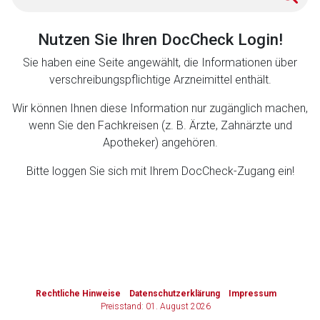
Zurück zur rote-liste.de
Zur Seite
Nutzen Sie Ihren DocCheck Login!
Sie haben eine Seite angewählt, die Informationen über
verschreibungspflichtige Arzneimittel enthält.
Wir können Ihnen diese Information nur zugänglich machen,
wenn Sie den Fachkreisen (z. B. Ärzte, Zahnärzte und
Apotheker) angehören.
Bitte loggen Sie sich mit Ihrem DocCheck-Zugang ein!
to-
top-
text
Rechtliche Hinweise
Datenschutzerklärung
Impressum
Preisstand: 01. August 2026