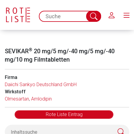
Schließen
spc.search.input.placeholder
Suche
abschicken
®
SEVIKAR
20 mg/5 mg/-40 mg/5 mg/-40
mg/10 mg Filmtabletten
Firma
Daiichi Sankyo Deutschland GmbH
Aufruf einer externen Seite
Wirkstoff
Olmesartan
,
Amlodipin
Der von Ihnen aufgerufene Link öffnet eine externe Web-
Seite. Für die Inhalte der externen Web-Seite ist deren
Rote Liste Eintrag
Betreiber verantwortlich. Ebenso gelten dort ggf. andere
Datenschutzbestimmungen.