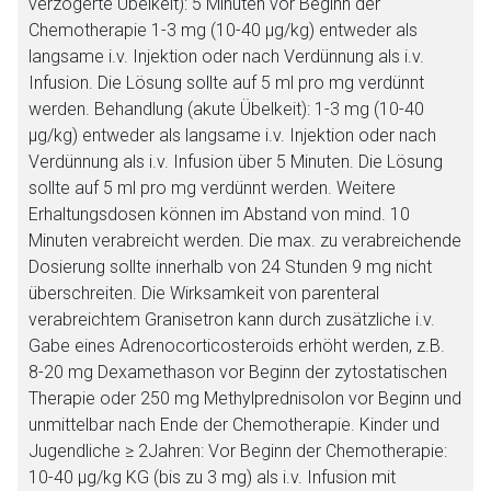
verzögerte Übelkeit): 5 Minuten vor Beginn der
Chemotherapie 1-3 mg (10-40 μg/kg) entweder als
langsame i.v. Injektion oder nach Verdünnung als i.v.
Infusion. Die Lösung sollte auf 5 ml pro mg verdünnt
werden. Behandlung (akute Übelkeit): 1-3 mg (10-40
μg/kg) entweder als langsame i.v. Injektion oder nach
Verdünnung als i.v. Infusion über 5 Minuten. Die Lösung
sollte auf 5 ml pro mg verdünnt werden. Weitere
Erhaltungsdosen können im Abstand von mind. 10
Minuten verabreicht werden. Die max. zu verabreichende
Dosierung sollte innerhalb von 24 Stunden 9 mg nicht
überschreiten. Die Wirksamkeit von parenteral
verabreichtem Granisetron kann durch zusätzliche i.v.
Gabe eines Adrenocorticosteroids erhöht werden, z.B.
8-20 mg Dexamethason vor Beginn der zytostatischen
Therapie oder 250 mg Methylprednisolon vor Beginn und
unmittelbar nach Ende der Chemotherapie. Kinder und
Jugendliche ≥ 2Jahren: Vor Beginn der Chemotherapie:
10-40 μg/kg KG (bis zu 3 mg) als i.v. Infusion mit