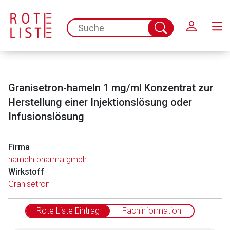
Schließen
spc.search.input.placeholder
Suche
abschicken
Granisetron-hameln 1 mg/ml Konzentrat zur
Herstellung einer Injektionslösung oder
Infusionslösung
Firma
hameln pharma gmbh
Wirkstoff
Granisetron
Rote Liste Eintrag
Fachinformation