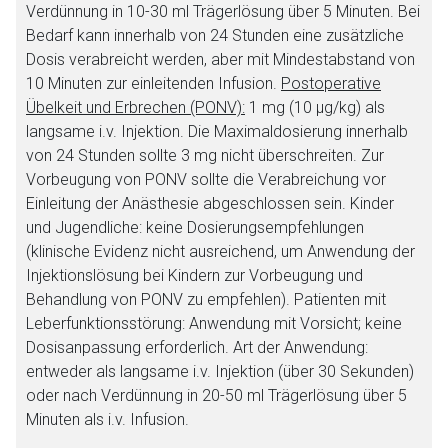
Verdünnung in 10-30 ml Trägerlösung über 5 Minuten. Bei
Bedarf kann innerhalb von 24 Stunden eine zusätzliche
Dosis verabreicht werden, aber mit Mindestabstand von
10 Minuten zur einleitenden Infusion.
Postoperative
Übelkeit und Erbrechen (PONV):
1 mg (10 μg/kg) als
langsame i.v. Injektion. Die Maximaldosierung innerhalb
von 24 Stunden sollte 3 mg nicht überschreiten. Zur
Vorbeugung von PONV sollte die Verabreichung vor
Einleitung der Anästhesie abgeschlossen sein. Kinder
und Jugendliche: keine Dosierungsempfehlungen
(klinische Evidenz nicht ausreichend, um Anwendung der
Injektionslösung bei Kindern zur Vorbeugung und
Behandlung von PONV zu empfehlen). Patienten mit
Aufruf einer externen Seite
Leberfunktionsstörung: Anwendung mit Vorsicht; keine
Dosisanpassung erforderlich. Art der Anwendung:
entweder als langsame i.v. Injektion (über 30 Sekunden)
Der von Ihnen aufgerufene Link öffnet eine externe Web-
oder nach Verdünnung in 20-50 ml Trägerlösung über 5
Seite. Für die Inhalte der externen Web-Seite ist deren
Minuten als i.v. Infusion.
Betreiber verantwortlich. Ebenso gelten dort ggf. andere
Datenschutzbestimmungen.