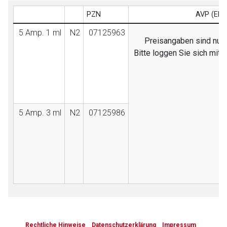
PZN
AVP (EB)
5 Amp. 1 ml
N2
07125963
Preisangaben sind nur f
Bitte loggen Sie sich mit
5 Amp. 3 ml
N2
07125986
to-
top-
Rechtliche Hinweise
Datenschutzerklärung
Impressum
text